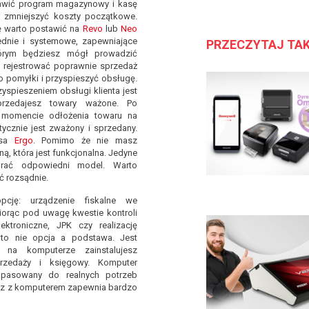
awić program magazynowy i kasę
i zmniejszyć koszty początkowe.
ę warto postawić na
Revo
lub
Neo
ednie i systemowe, zapewniające
PRZECZYTAJ TA
tórym będziesz mógł prowadzić
 rejestrować poprawnie sprzedaż
o pomyłki i przyspieszyć obsługę.
yspieszeniem obsługi klienta jest
sprzedajesz towary ważone. Po
 momencie odłożenia towaru na
ycznie jest zważony i sprzedany.
kasa
Ergo
. Pomimo że nie masz
ą, która jest funkcjonalna. Jedyne
rać odpowiedni model. Warto
ć rozsądnie.
cję: urządzenie fiskalne we
orąc pod uwagę kwestie kontroli
ektroniczne, JPK czy realizację
to nie opcja a podstawa. Jest
 na komputerze zainstalujesz
przedaży i księgowy. Komputer
pasowany do realnych potrzeb
raz z komputerem zapewnia bardzo