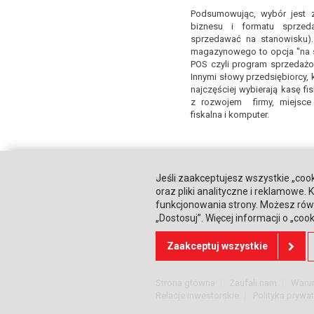
Podsumowując, wybór jest z
biznesu i formatu sprze
sprzedawać na stanowisku)
magazynowego to opcja "na st
POS czyli program sprzedażow
Innymi słowy przedsiębiorcy, 
najczęściej wybierają kasę fi
z rozwojem firmy, miejsce 
fiskalna i komputer.
Jeśli zaakceptujesz wszystkie „cook
wróć do listy
oraz pliki analityczne i reklamowe
funkcjonowania strony. Możesz równ
„Dostosuj”. Więcej informacji o „coo
Zaakceptuj wszystkie
DOWIEDZ SIĘ WIĘCEJ
Strona główna
Zaufali nam
Waru
Relacje inwestorskie
Polityka prywa