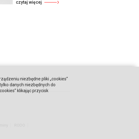
czytaj więcej
rządzeniu niezbędne pliki „cookies”
 tylko danych niezbędnych do
okies” klikając przycisk
miny
RODO