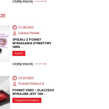
czytaj więcej
KŻE
21.08.2023
Łukasz Pawlak
SPEŁNIJ Z POSNET
WYMAGANIA DYREKTYWY
OMN ...
Auto ID
czytaj więcej
25.04.2023
Posnet Polska S.A.
POSNET VERO – DLACZEGO
WYNAJEM JEST TAK ...
Zagadnienia fiskalne