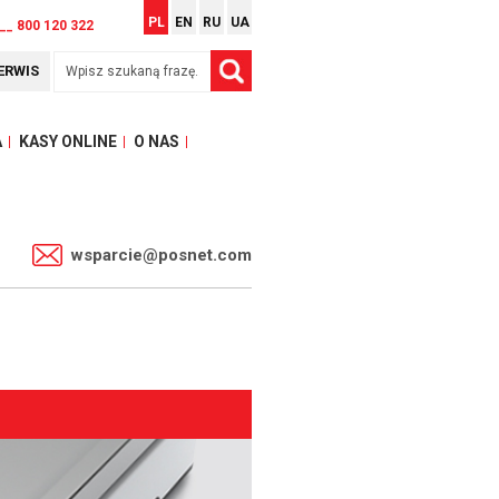
PL
EN
RU
UA
__ 800 120 322
ERWIS
A
KASY ONLINE
O NAS
1
wsparcie@posnet.com