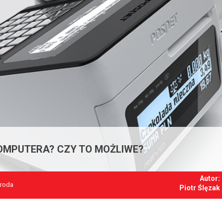
KOMPUTERA? CZY TO MOŻLIWE?
Autor:
Środa
Piotr Ślęzak