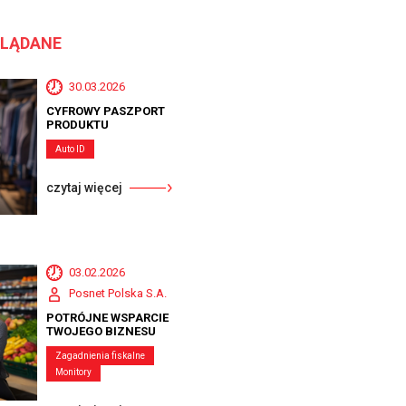
GLĄDANE
30.03.2026
CYFROWY PASZPORT
PRODUKTU
Auto ID
czytaj więcej
03.02.2026
Posnet Polska S.A.
POTRÓJNE WSPARCIE
TWOJEGO BIZNESU
Zagadnienia fiskalne
Monitory