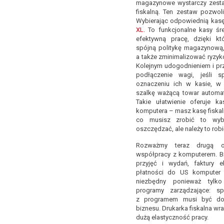
magazynowe wystarczy zest
fiskalną. Ten zestaw pozwol
Wybierając odpowiednią kas
XL
. To funkcjonalne kasy śr
efektywną pracę, dzięki k
spójną politykę magazynową,
a także zminimalizować ryzyk
Kolejnym udogodnieniem i prz
podłączenie wagi, jeśli 
oznaczeniu ich w kasie, w
szalkę ważącą towar automat
Takie ułatwienie oferuje 
komputera – masz kasę fiskaln
co musisz zrobić to wyb
oszczędzać, ale należy to robi
Rozważmy teraz drugą op
współpracy z komputerem. Bi
przyjęć i wydań, faktury el
płatności do US komputer 
niezbędny ponieważ tylko
programy zarządzające: s
z programem musi być do
biznesu. Drukarka fiskalna w
dużą elastyczność pracy.