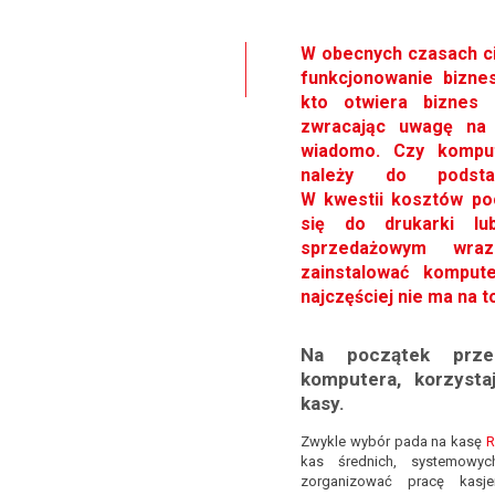
W obecnych czasach ci
funkcjonowanie bizne
kto otwiera biznes 
zwracając uwagę na 
wiadomo. Czy komput
należy do podsta
W kwestii kosztów po
się do drukarki lu
sprzedażowym wra
zainstalować kompute
najczęściej nie ma na t
Na początek prze
komputera, korzysta
kasy.
Zwykle wybór pada na kasę
R
kas średnich, systemowyc
zorganizować pracę kasj