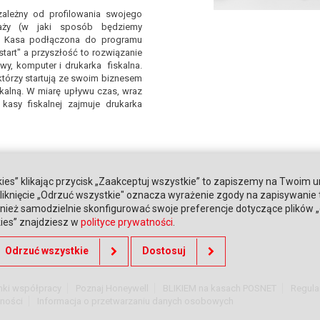
ależny od profilowania swojego
daży (w jaki sposób będziemy
. Kasa podłączona do programu
art" a przyszłość to rozwiązanie
y, komputer i drukarka fiskalna.
którzy startują ze swoim biznesem
skalną. W miarę upływu czas, wraz
kasy fiskalnej zajmuje drukarka
ies” klikając przycisk „Zaakceptuj wszystkie” to zapiszemy na Twoim u
. Kliknięcie „Odrzuć wszystkie" oznacza wyrażenie zgody na zapisywanie
ież samodzielnie skonfigurować swoje preferencje dotyczące plików „co
kies” znajdziesz w
polityce prywatności
.
Odrzuć wszystkie
Dostosuj
nki współpracy
Poznaj Honeywell
BLIKIEM na kasach POSNET
Regula
tności
Informacja o przetwarzaniu danych osobowych