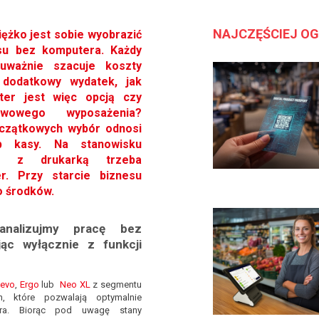
NAJCZĘŚCIEJ O
ężko jest sobie wyobrazić
su bez komputera. Każdy
uważnie szacuje koszty
dodatkowy wydatek, jak
er jest więc opcją czy
wowego wyposażenia?
czątkowych wybór odnosi
b kasy. Na stanowisku
z z drukarką trzeba
r. Przy starcie biznesu
o środków.
analizujmy pracę bez
jąc wyłącznie z funkcji
evo
,
Ergo
lub
Neo XL
z segmentu
h, które pozwalają optymalnie
era. Biorąc pod uwagę stany