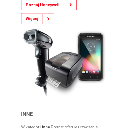
Poznaj Honeywell!
Więcej
INNE
W kategorii
inne
Posnet oferuje urządzenia