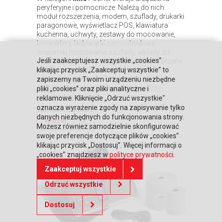
peryferyjne i pomocnicze. Należą do nich:
moduł rozszerzenia, modem, szuflady, drukarki
paragonowe, wyświetlacz POS, klawiatura
kuchenna, uchwyty, zestawy do mocowanie,
konwertery, ładowarki samochodowe,
wsporniki mocowania szuflady, wkłady do
Jeśli zaakceptujesz wszystkie „cookies”
szuflad, papier termiczny, pokrowce i skórzane
etui. Znajduje się tu także oferta kas
klikając przycisk „Zaakceptuj wszystkie” to
samoobsługowych. Wszystko to są
zapiszemy na Twoim urządzeniu niezbędne
przedmioty i urządzenia wysokiej jakości
pliki „cookies” oraz pliki analityczne i
i w przystępnej cenie.
reklamowe. Kliknięcie „Odrzuć wszystkie"
oznacza wyrażenie zgody na zapisywanie tylko
danych niezbędnych do funkcjonowania strony.
Więcej
Możesz również samodzielnie skonfigurować
swoje preferencje dotyczące plików „cookies”
klikając przycisk „Dostosuj”. Więcej informacji o
„cookies” znajdziesz w
polityce prywatności
.
Zaakceptuj wszystkie
Odrzuć wszystkie
Dostosuj