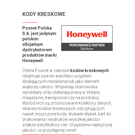
KODY KRESKOWE
Posnet Polska
S.A. jest jedynym
polskim
oficjalnym
dystrybutorem
produktów marki
Honeywell.
Oferta Posnet w zakresie
kodów kreskowych
obejmuje szeroki wachlarz urządzeń
działających niezależnie lub jako element
większej całości. Wspierają stanowiska
sprzedaży oraz ułatwiają pracę w sklepie,
magazynie, transporcie czy na produkcji.
Wśród nich są zróżnicowane kolektory danych,
skanery kodów kreskowych odczytujących
nawet zniszczone kody, drukarki etykiet, kart do
znakowania i wydruków wysokiej jakości
a także weryfikatory cen. Urządzenia najwyższej
jakości i w przystępnej cenie!