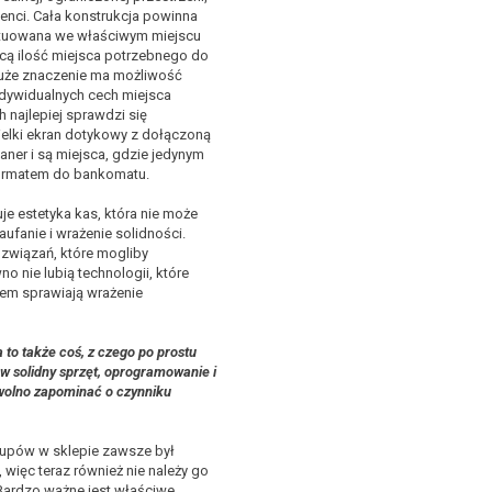
klienci. Cała konstrukcja powinna
ytuowana we właściwym miejscu
ącą ilość miejsca potrzebnego do
uże znaczenie ma możliwość
dywidualnych cech miejsca
ch najlepiej sprawdzi się
ielki ekran dotykowy z dołączoną
kaner i są miejsca, gdzie jedynym
formatem do bankomatu.
e estetyka kas, która nie może
aufanie i wrażenie solidności.
ozwiązań, które mogliby
 nie lubią technologii, które
em sprawiają wrażenie
o także coś, z czego po prostu
 w solidny sprzęt, oprogramowanie i
 wolno zapominać o czynniku
pów w sklepie zawsze był
 więc teraz również nie należy go
Bardzo ważne jest właściwe