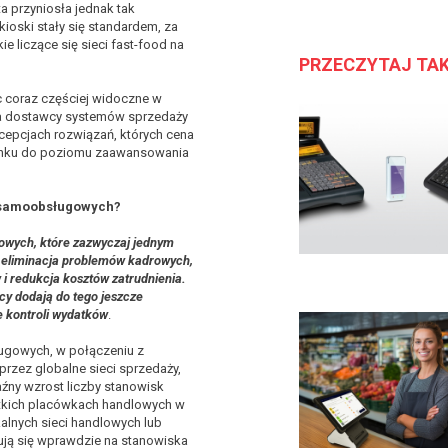
a przyniosła jednak tak
kioski stały się standardem, za
e liczące się sieci fast-food na
PRZECZYTAJ TA
coraz częściej widoczne w
 a dostawcy systemów sprzedaży
cepcjach rozwiązań, których cena
sunku do poziomu zaawansowania
s samoobsługowych?
owych, które zazwyczaj jednym
 eliminacja problemów kadrowych,
 i redukcja kosztów zatrudnienia.
cy dodają do tego jeszcze
e kontroli wydatków
.
ugowych, w połączeniu z
przez globalne sieci sprzedaży,
źny wzrost liczby stanowisk
kich placówkach handlowych w
kalnych sieci handlowych lub
ją się wprawdzie na stanowiska