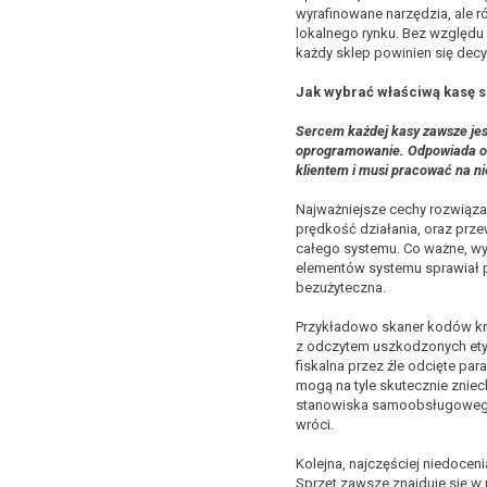
wyrafinowane narzędzia, ale 
lokalnego rynku. Bez względu
każdy sklep powinien się de
Jak wybrać właściwą kasę
Sercem każdej kasy zawsze jest
oprogramowanie. Odpowiada o
klientem i musi pracować na n
Najważniejsze cechy rozwią
prędkość działania, oraz prz
całego systemu. Co ważne, wys
elementów systemu sprawiał p
bezużyteczna.
Przykładowo skaner kodów kre
z odczytem uszkodzonych ety
fiskalna przez źle odcięte pa
mogą na tyle skutecznie zniech
stanowiska samoobsługowego
wróci.
Kolejna, najczęściej niedocen
Sprzęt zawsze znajduje się w r