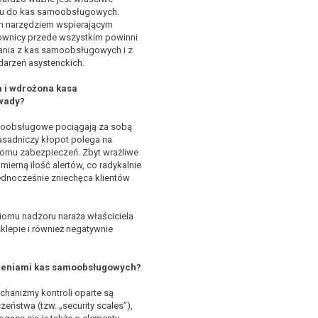
pu do kas samoobsługowych.
ym narzędziem wspierającym
cownicy przede wszystkim powinni
ania z kas samoobsługowych i z
arzeń asystenckich.
 i wdrożona kasa
wady?
oobsługowe pociągają za sobą
Zasadniczy kłopot polega na
mu zabezpieczeń. Zbyt wrażliwe
ierną ilość alertów, co radykalnie
ednocześnie zniechęca klientów
ziomu nadzoru naraża właściciela
sklepie i również negatywnie
czeniami kas samoobsługowych?
chanizmy kontroli oparte są
ństwa (tzw. „security scales”),