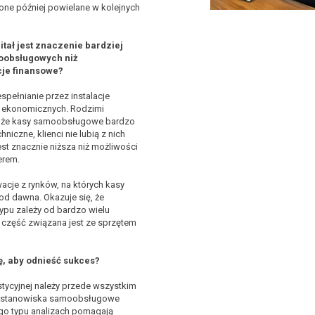
 one później powielane w kolejnych
tał jest znaczenie bardziej
oobsługowych niż
je finansowe?
spełnianie przez instalacje
ń ekonomicznych. Rodzimi
ą, że kasy samoobsługowe bardzo
niczne, klienci nie lubią z nich
st znacznie niższa niż możliwości
erem.
acje z rynków, na których kasy
d dawna. Okazuje się, że
ypu zależy od bardzo wielu
 część związana jest ze sprzętem
, aby odnieść sukces?
tycyjnej należy przede wszystkim
typu stanowiska samoobsługowe
ego typu analizach pomagają