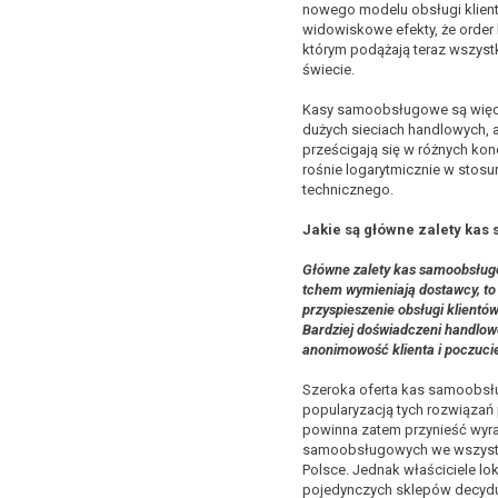
nowego modelu obsługi klient
widowiskowe efekty, że order 
którym podążają teraz wszystki
świecie.
Kasy samoobsługowe są więc 
dużych sieciach handlowych,
prześcigają się w różnych kon
rośnie logarytmicznie w sto
technicznego.
Jakie są główne zalety ka
Główne zalety kas samoobsług
tchem wymieniają dostawcy, to
przyspieszenie obsługi klientów
Bardziej doświadczeni handlow
anonimowość klienta i poczuci
Szeroka oferta kas samoobsł
popularyzacją tych rozwiązań 
powinna zatem przynieść wyra
samoobsługowych we wszyst
Polsce. Jednak właściciele lo
pojedynczych sklepów decydu