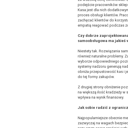
podejście pracowników skle
Kasa jest dla nich dodatkow
proces obsługi klientów. Pra
zachęcać klientów do korzyst
empatią reagować podczas zd
Czy dobrze zaprojektowana
samoobsługowa ma jakieś 
Niestety tak.
Rozwiązania sam
również naturalne problemy. 
wyborze odpowiedniego pozio
systemy nadzoru generują nadm
obniża przepustowość kas i j
do tej formy zakupów.
Z drugiej strony obniżenie po
na większą ilość kradzieży w 
wpływa na wynik finansowy.
Jak sobie radzić z ograni
Najpopularniejsze obecnie me
zazwyczaj na wagach bezpiecze