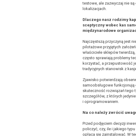
testowe, ale zazwyczaj nie są
lokalizacjach.
Dlaczego nasz rodzimy kapi
sceptyczny wobec kas sam
międzynarodowe organizac
Najczęstszą przyczyną jest nie
pilotażowe przyjętych założe
właściciele sklepów twierdz
często sprawiają problemy tech
korzystać, a przepustowość je
tradycyjnych stanowisk z kasj
Zjawisko potwierdzają obserw
samoobsługowe funkcjonują o
skuteczność rozwiązań tego t
szczegółów, z których jedynie
i oprogramowaniem.
Na co należy zwrócić uwagę
Przed podjęciem decyzji inwes
policzyć, czy, ile i jakiego 
opłaca się zainstalować. W t