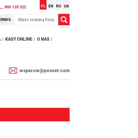
PL
EN
RU
UA
__ 800 120 322
ERWIS
A
KASY ONLINE
O NAS
1
wsparcie@posnet.com