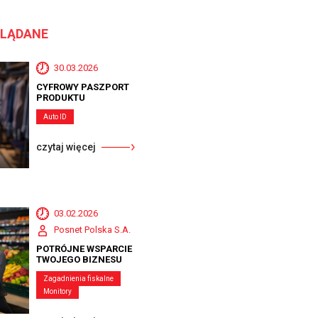
GLĄDANE
30.03.2026
CYFROWY PASZPORT
PRODUKTU
Auto ID
czytaj więcej
03.02.2026
Posnet Polska S.A.
POTRÓJNE WSPARCIE
TWOJEGO BIZNESU
Zagadnienia fiskalne
Monitory