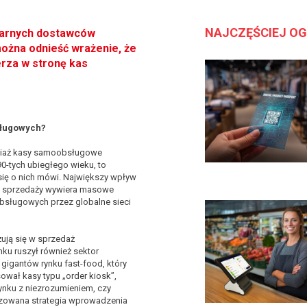
NAJCZĘŚCIEJ O
ularnych dostawców
żna odnieść wrażenie, że
rza w stronę kas
sługowych?
ociaż kasy samoobsługowe
90-tych ubiegłego wieku, to
ię o nich mówi. Największy wpływ
ji sprzedaży wywiera masowe
sługowych przez globalne sieci
żują się w sprzedaż
u ruszył również sektor
gigantów rynku fast-food, który
wał kasy typu „order kiosk”,
rynku z niezrozumieniem, czy
lizowana strategia wprowadzenia