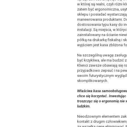
w której są realni, czyli różni 
zatem być ergonomiczna, us
sklepu i posiadać wystarczaj
manewrowania produktami. D
dostosowania typu kasy do in
instalacji. Są miejsca, w który
zainstalowany na ścianie niew
półką na drukarkę fiskalną i s
wyjściem jest kasa zbliżona 
Na szczególną uwagę zasługuj
być krzykliwa, ale ma budzić z
Klienci zawsze obawiają się r
przypadkowo zepsuć i na pewno
swoim futurystycznym wygląd
skomplikowanych.
Właściwa kasa samoobsługowa t
chce się korzystać. Inwestując
troszcząc się o ergonomię nie
ludzkim.
Nieodzownym elementem zaku
kontakt z drugim człowiekiem,
za wszelką cenę eliminować. 