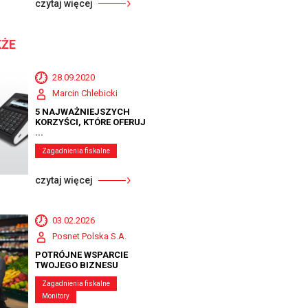
czytaj więcej
KŻE
28.09.2020
Marcin Chlebicki
5 NAJWAŻNIEJSZYCH
KORZYŚCI, KTÓRE OFERUJ
...
Zagadnienia fiskalne
czytaj więcej
03.02.2026
Posnet Polska S.A.
POTRÓJNE WSPARCIE
TWOJEGO BIZNESU
Zagadnienia fiskalne
Monitory