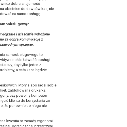
również dobra znajomość
 na obietnice dostawców kas, nie
cydować na samoobsługę.
 samoobsługową?
 dojrzałe i właściwie wdrożone
no za dobrą komunikację z
iezawodnym sprzęcie.
zania samoobsługowego to
ewidywalność i łatwość obsługi
tarczy, aby tylko jeden z
roblemy, a cała kasa będzie
skowych, który słabo radzi sobie
kiet, zablokowana drukarka
ragony, czy powolny komputer
ęcić klienta do korzystania ze
, że ponownie do niego nie
iana kwestia to zasady ergonomii.
ealnej, ograniczonej przestrzeni,