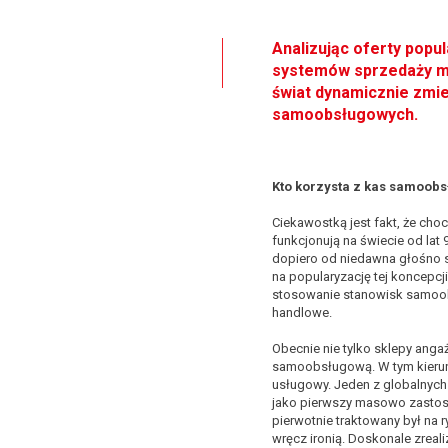
Analizując oferty pop
systemów sprzedaży mo
świat dynamicznie zmie
samoobsługowych.
Kto korzysta z kas samoob
Ciekawostką jest fakt, że ch
funkcjonują na świecie od lat 
dopiero od niedawna głośno s
na popularyzację tej koncepc
stosowanie stanowisk samoob
handlowe.
Obecnie nie tylko sklepy anga
samoobsługową. W tym kierunk
usługowy. Jeden z globalnych 
jako pierwszy masowo zastoso
pierwotnie traktowany był na 
wręcz ironią. Doskonale zrea