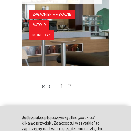
ZAGADNIENIA FISKALNE
AUTO ID
MONITORY
«
‹
1
2
Jeśli zaakceptujesz wszystkie „cookies”
DOWIEDZ SIĘ WIĘCEJ
klikając przycisk „Zaakceptuj wszystkie” to
zapiszemy na Twoim urządzeniu niezbędne
Strona główna
Zaufali nam