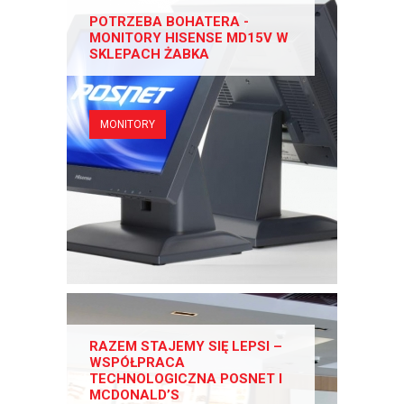
POTRZEBA BOHATERA -
MONITORY HISENSE MD15V W
SKLEPACH ŻABKA
MONITORY
RAZEM STAJEMY SIĘ LEPSI –
WSPÓŁPRACA
TECHNOLOGICZNA POSNET I
MCDONALD’S