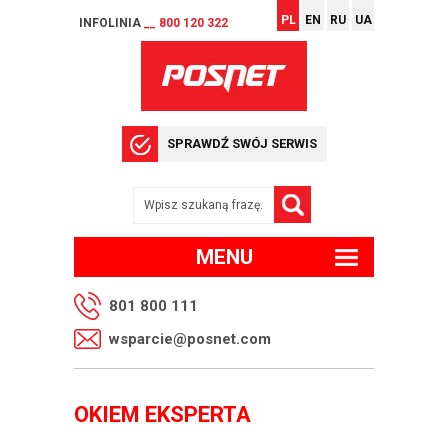
PL
EN
RU
UA
INFOLINIA
__ 800 120 322
SPRAWDŹ SWÓJ SERWIS
MENU
801 800 111
wsparcie@posnet.com
OKIEM EKSPERTA