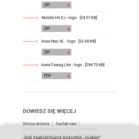
ZIP
Mobile HS EJ - logo [24.57 KB]
ZIP
kasa Neo XL - logo [22.60 KB]
ZIP
kasa Fawag Lite - logo [294.73 KB]
PDF
DOWIEDZ SIĘ WIĘCEJ
Strona główna
Zaufali nam
Warunki współpracy
Poznaj Honeywell
BLIKIEM na kasach POSNET
Regulaminy
Jeśli zaakceptujesz wszystkie „cookies”