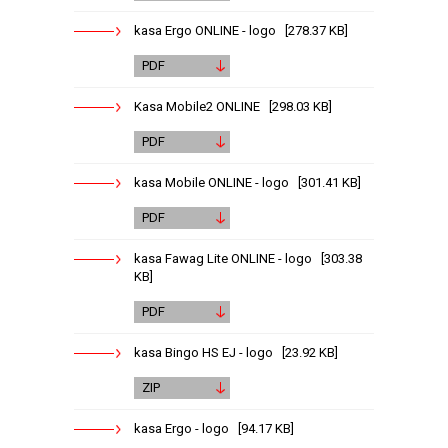
kasa Ergo ONLINE - logo [278.37 KB]
PDF
Kasa Mobile2 ONLINE [298.03 KB]
PDF
kasa Mobile ONLINE - logo [301.41 KB]
PDF
kasa Fawag Lite ONLINE - logo [303.38
KB]
PDF
kasa Bingo HS EJ - logo [23.92 KB]
ZIP
kasa Ergo - logo [94.17 KB]