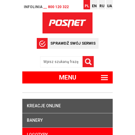
PL
EN
RU
UA
INFOLINIA
__ 800 120 322
SPRAWDŹ SWÓJ SERWIS
MENU
KREACJE ONLINE
BANERY
LOGOTYPY