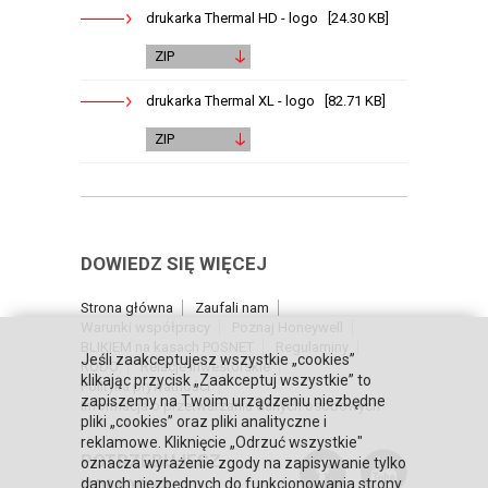
drukarka Thermal HD - logo [24.30 KB]
ZIP
drukarka Thermal XL - logo [82.71 KB]
ZIP
DOWIEDZ SIĘ WIĘCEJ
Strona główna
Zaufali nam
Warunki współpracy
Poznaj Honeywell
BLIKIEM na kasach POSNET
Regulaminy
Jeśli zaakceptujesz wszystkie „cookies”
RODO
Relacje inwestorskie
klikając przycisk „Zaakceptuj wszystkie” to
Polityka prywatności
zapiszemy na Twoim urządzeniu niezbędne
Informacja o przetwarzaniu danych osobowych
pliki „cookies” oraz pliki analityczne i
reklamowe. Kliknięcie „Odrzuć wszystkie"
POTRZEBUJESZ
oznacza wyrażenie zgody na zapisywanie tylko
POMOCY?
danych niezbędnych do funkcjonowania strony.