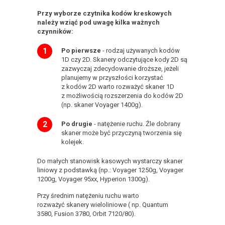
Przy wyborze czytnika kodów kreskowych
należy wziąć pod uwagę kilka ważnych
czynników:
Po pierwsze
- rodzaj używanych kodów
1D czy 2D. Skanery odczytujące kody 2D są
zazwyczaj zdecydowanie droższe, jeżeli
planujemy w przyszłości korzystać
z kodów 2D warto rozważyć skaner 1D
z możliwością rozszerzenia do kodów 2D
(np. skaner Voyager 1400g).
Po drugie
- natężenie ruchu. Źle dobrany
skaner może być przyczyną tworzenia się
kolejek.
Do małych stanowisk kasowych wystarczy skaner
liniowy z podstawką (np.: Voyager 1250g, Voyager
1200g, Voyager 95xx, Hyperion 1300g).
Przy średnim natężeniu ruchu warto
rozważyć skanery wieloliniowe ( np. Quantum
3580, Fusion 3780, Orbit 7120/80).