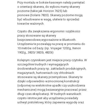
Przy montażu w boksie kasowym należy pamiętać
o orientacji skanera, do wyboru mamy skanery
poziome (takie jak Horizon 7625) lub
pionowe (Solaris 7820). Skanery poziome mogą
być wbudowane w wagę, ułatwia to sprzedaż
towarów ważonych.
Często dla zwiększenia ergonomii i szybkości
pracy stosowane są skanery
bezprzewodowe,wyposażone w Bluetooth.
Urządzenia te pozwalają na pracę w promieniu do
10 metrów od bazy. (np. Voyager 1202g, Xenon
1902g., 3820/ 3820i, 4820i)
Kolejnym czynnikiem jest miejsce pracy czytnika. W
szczególnie trudnych i wymagających
środowiskach pracy np. zakładach produkcyjnych,
magazynach, hurtowniach czy chłodniach
stosowane są skanery przemysłowe. Skanery te
dzięki odpowiednio wzmocnionej konstrukcji
(odpornej na wielokrotne upadki czy uszkodzenia
mechaniczne) mogą bezawaryjnie pracować przez
długi czas eksploatacji. W trudnych warunkach
często istotne jest aby urządzenia posiadały
uchwyt pistoletowy, który zapewnia wygodę oraz