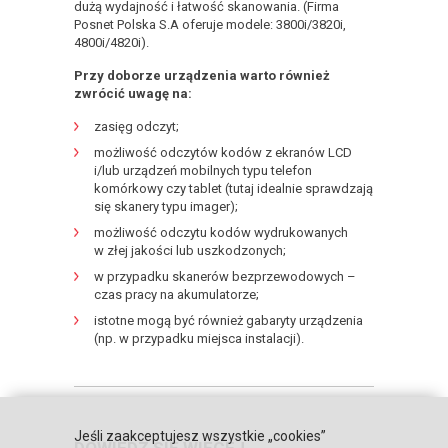
dużą wydajność i łatwość skanowania. (Firma
Posnet Polska S.A oferuje modele: 3800i/3820i,
4800i/4820i).
Przy doborze urządzenia warto również
zwrócić uwagę na:
zasięg odczyt;
możliwość odczytów kodów z ekranów LCD
i/lub urządzeń mobilnych typu telefon
komórkowy czy tablet (tutaj idealnie sprawdzają
się skanery typu imager);
możliwość odczytu kodów wydrukowanych
w złej jakości lub uszkodzonych;
w przypadku skanerów bezprzewodowych –
czas pracy na akumulatorze;
istotne mogą być również gabaryty urządzenia
(np. w przypadku miejsca instalacji).
Jeśli zaakceptujesz wszystkie „cookies”
DOWIEDZ SIĘ WIĘCEJ