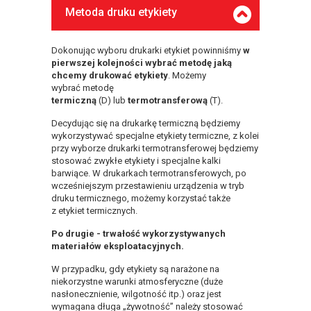
Metoda druku etykiety
Dokonując wyboru drukarki etykiet powinniśmy
w
pierwszej kolejności wybrać metodę jaką
chcemy drukować etykiety
. Możemy
wybrać metodę
termiczną
(D) lub
termotransferową
(T).
Decydując się na drukarkę termiczną będziemy
wykorzystywać specjalne etykiety termiczne, z kolei
przy wyborze drukarki termotransferowej będziemy
stosować zwykłe etykiety i specjalne kalki
barwiące. W drukarkach termotransferowych, po
wcześniejszym przestawieniu urządzenia w tryb
druku termicznego, możemy korzystać także
z etykiet termicznych.
Po drugie - trwałość wykorzystywanych
materiałów eksploatacyjnych.
W przypadku, gdy etykiety są narażone na
niekorzystne warunki atmosferyczne (duże
nasłonecznienie, wilgotność itp.) oraz jest
wymagana długa „żywotność” należy stosować