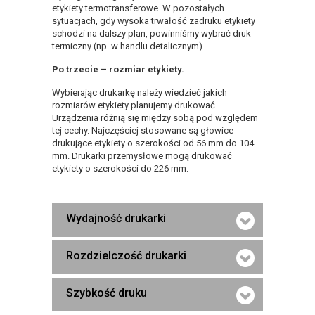
etykiety termotransferowe. W pozostałych
sytuacjach, gdy wysoka trwałość zadruku etykiety
schodzi na dalszy plan, powinniśmy wybrać druk
termiczny (np. w handlu detalicznym).
Po trzecie – rozmiar etykiety.
Wybierając drukarkę należy wiedzieć jakich
rozmiarów etykiety planujemy drukować.
Urządzenia różnią się między sobą pod względem
tej cechy. Najczęściej stosowane są głowice
drukujące etykiety o szerokości od 56 mm do 104
mm. Drukarki przemysłowe mogą drukować
etykiety o szerokości do 226 mm.
Wydajność drukarki
Rozdzielczość drukarki
Szybkość druku