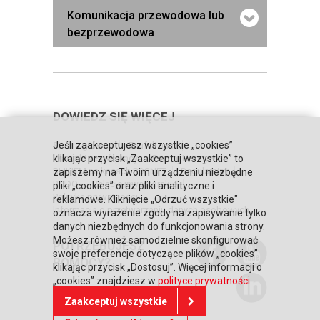
Komunikacja przewodowa lub
bezprzewodowa
DOWIEDZ SIĘ WIĘCEJ
Jeśli zaakceptujesz wszystkie „cookies”
Strona główna
Zaufali nam
Warunki współpracy
Poznaj Honeywell
klikając przycisk „Zaakceptuj wszystkie” to
BLIKIEM na kasach POSNET
Regulaminy
zapiszemy na Twoim urządzeniu niezbędne
RODO
Relacje inwestorskie
pliki „cookies” oraz pliki analityczne i
Polityka prywatności
reklamowe. Kliknięcie „Odrzuć wszystkie"
Informacja o przetwarzaniu danych osobowych
oznacza wyrażenie zgody na zapisywanie tylko
danych niezbędnych do funkcjonowania strony.
Możesz również samodzielnie skonfigurować
POTRZEBUJESZ
swoje preferencje dotyczące plików „cookies”
POMOCY?
klikając przycisk „Dostosuj”. Więcej informacji o
„cookies” znajdziesz w
polityce prywatności
.
Skontaktuj się z nami
Zaakceptuj wszystkie