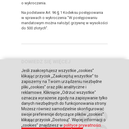
o wykroczenia.
Na podstawie Art. 96 § 1 Kodeksu postępowania
w sprawach o wykroczenia "W postępowaniu
mandatowym można nałożyć grzywnę w wysokości
do 500 złotych".
DOWIEDZ SIĘ WIĘCEJ
Jeśli zaakceptujesz wszystkie „cookies”
Strona główna
Zaufali nam
klikając przycisk „Zaakceptuj wszystkie” to
Warunki współpracy
Poznaj Honeywell
zapiszemy na Twoim urządzeniu niezbędne
BLIKIEM na kasach POSNET
Regulaminy
pliki „cookies” oraz pliki analityczne i
RODO
Relacje inwestorskie
reklamowe. Kliknięcie „Odrzuć wszystkie"
Polityka prywatności
oznacza wyrażenie zgody na zapisywanie tylko
Informacja o przetwarzaniu danych osobowych
danych niezbędnych do funkcjonowania strony.
Możesz również samodzielnie skonfigurować
POTRZEBUJESZ
swoje preferencje dotyczące plików „cookies”
POMOCY?
klikając przycisk „Dostosuj”. Więcej informacji o
„cookies” znajdziesz w
polityce prywatności
.