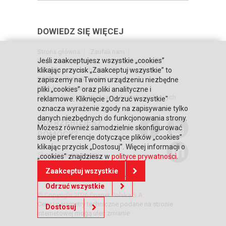
DOWIEDZ SIĘ WIĘCEJ
Strona główna
Zaufali nam
Jeśli zaakceptujesz wszystkie „cookies”
Warunki współpracy
Poznaj Honeywell
BLIKIEM na kasach POSNET
Regulaminy
klikając przycisk „Zaakceptuj wszystkie” to
RODO
Relacje inwestorskie
zapiszemy na Twoim urządzeniu niezbędne
Polityka prywatności
pliki „cookies” oraz pliki analityczne i
Informacja o przetwarzaniu danych osobowych
reklamowe. Kliknięcie „Odrzuć wszystkie"
oznacza wyrażenie zgody na zapisywanie tylko
danych niezbędnych do funkcjonowania strony.
POTRZEBUJESZ
Możesz również samodzielnie skonfigurować
POMOCY?
swoje preferencje dotyczące plików „cookies”
klikając przycisk „Dostosuj”. Więcej informacji o
Skontaktuj się z nami
„cookies” znajdziesz w
polityce prywatności
.
Zaakceptuj wszystkie
Odrzuć wszystkie
© Copyright 2026 Posnet Polska S.A.
Ceny i parametry techniczne podane na stronie
Dostosuj
internetowej mogą ulec zmianie