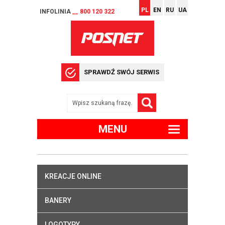
PL
EN
RU
UA
INFOLINIA
__ 800 120 322
SPRAWDŹ SWÓJ SERWIS
MENU
KREACJE ONLINE
BANERY
LOGOTYPY