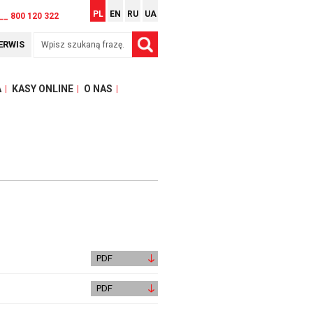
PL
EN
RU
UA
__ 800 120 322
ERWIS
A
KASY ONLINE
O NAS
PDF
PDF