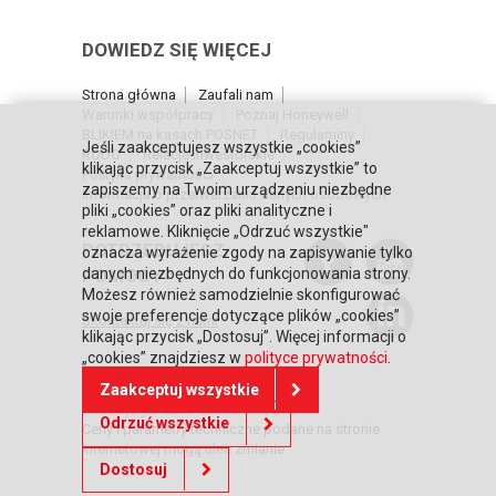
DOWIEDZ SIĘ WIĘCEJ
Strona główna
Zaufali nam
Warunki współpracy
Poznaj Honeywell
BLIKIEM na kasach POSNET
Regulaminy
Jeśli zaakceptujesz wszystkie „cookies”
RODO
Relacje inwestorskie
klikając przycisk „Zaakceptuj wszystkie” to
Polityka prywatności
zapiszemy na Twoim urządzeniu niezbędne
Informacja o przetwarzaniu danych osobowych
pliki „cookies” oraz pliki analityczne i
reklamowe. Kliknięcie „Odrzuć wszystkie"
POTRZEBUJESZ
oznacza wyrażenie zgody na zapisywanie tylko
POMOCY?
danych niezbędnych do funkcjonowania strony.
Możesz również samodzielnie skonfigurować
swoje preferencje dotyczące plików „cookies”
Skontaktuj się z nami
klikając przycisk „Dostosuj”. Więcej informacji o
„cookies” znajdziesz w
polityce prywatności
.
Zaakceptuj wszystkie
© Copyright 2026 Posnet Polska S.A.
Odrzuć wszystkie
Ceny i parametry techniczne podane na stronie
internetowej mogą ulec zmianie
Dostosuj