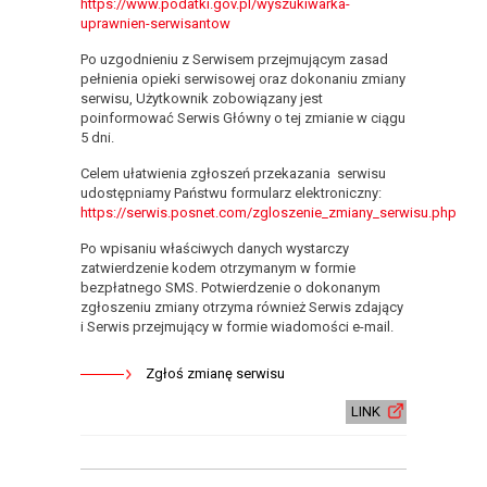
https://www.podatki.gov.pl/wyszukiwarka-
uprawnien-serwisantow
Po uzgodnieniu z Serwisem przejmującym zasad
pełnienia opieki serwisowej oraz dokonaniu zmiany
serwisu, Użytkownik zobowiązany jest
poinformować Serwis Główny o tej zmianie w ciągu
5 dni.
Celem ułatwienia zgłoszeń przekazania serwisu
udostępniamy Państwu formularz elektroniczny:
https://serwis.posnet.com/zgloszenie_zmiany_serwisu.php
Po wpisaniu właściwych danych wystarczy
zatwierdzenie kodem otrzymanym w formie
bezpłatnego SMS. Potwierdzenie o dokonanym
zgłoszeniu zmiany otrzyma również Serwis zdający
i Serwis przejmujący w formie wiadomości e-mail.
Zgłoś zmianę serwisu
LINK