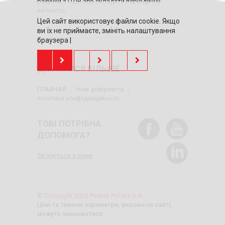
рахунки з ПДВ або складати періодичну
звітність.
Цей сайт використовує файли cookie. Якщо
ви їх не приймаєте, змініть налаштування
браузера |
ДІЗНАТИСЯ БІЛЬШЕ
ГЛАВНАЯ
Нам довіряють
політика конфіденційності
ТОБІ ПОТРІБНА
ДОПОМОГА?
Зв'яжіться з нами
© Copyright 2026 Posnet Polska S.A.
Ціни та технічні параметри, вказані на сайті,
можуть змінюватися