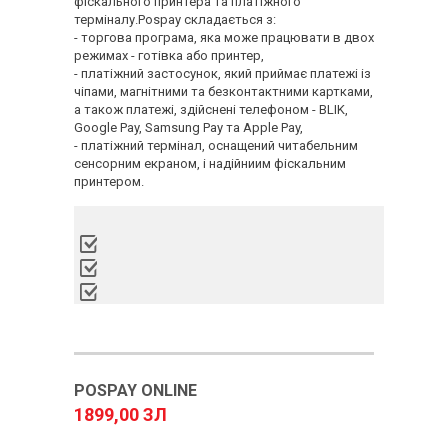
фіскального принтера та платіжного
терміналу.Pospay складається з:
- торгова програма, яка може працювати в двох
режимах - готівка або принтер,
- платіжний застосунок, який приймає платежі із
чіпами, магнітними та безконтактними картками,
а також платежі, здійснені телефоном - BLIK,
Google Pay, Samsung Pay та Apple Pay,
- платіжний термінал, оснащений читабельним
сенсорним екраном, і надійниим фіскальним
принтером.
POSPAY ONLINE
1899,00 ЗЛ