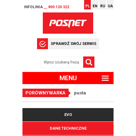
PL
EN
RU
UA
INFOLINIA
__ 800 120 322
SPRAWDŹ SWÓJ SERWIS
MENU
PORÓWNYWARKA
pusta
EVO
DANE TECHNICZNE