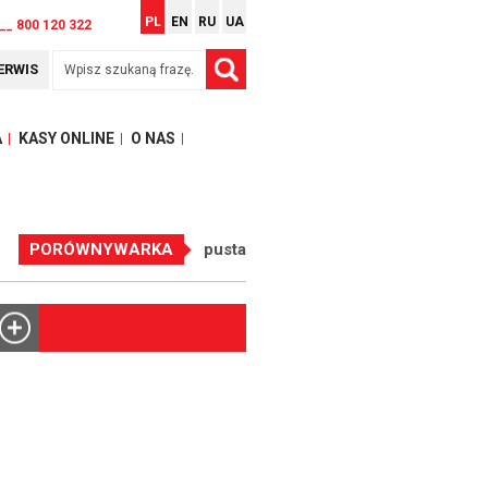
PL
EN
RU
UA
__ 800 120 322
ERWIS
A
KASY ONLINE
O NAS
PORÓWNYWARKA
pusta