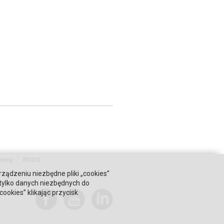
miny
RODO
rządzeniu niezbędne pliki „cookies”
 tylko danych niezbędnych do
okies” klikając przycisk