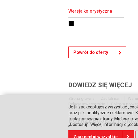
Wersja kolorystyczna
Powrót do oferty
DOWIEDZ SIĘ WIĘCEJ
Strona główna
Zaufali nam
Waru
Relacje inwestorskie
Polityka prywa
Jeśli zaakceptujesz wszystkie „cook
oraz pliki analityczne i reklamowe
funkcjonowania strony. Możesz równ
POTRZEBUJESZ POMO
„Dostosuj”. Więcej informacji o „coo
Skontaktuj się z nami
Zaakceptuj wszystkie