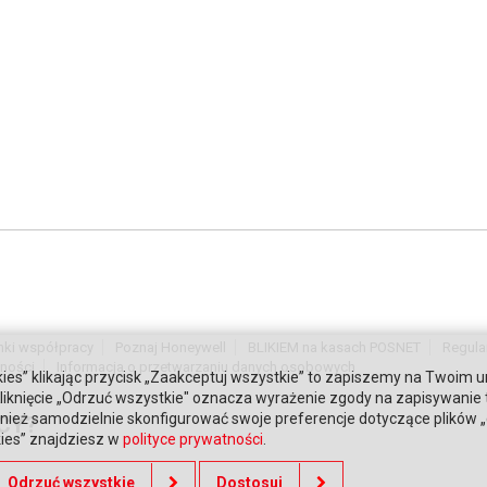
nki współpracy
Poznaj Honeywell
BLIKIEM na kasach POSNET
Regula
tności
Informacja o przetwarzaniu danych osobowych
ies” klikając przycisk „Zaakceptuj wszystkie” to zapiszemy na Twoim u
. Kliknięcie „Odrzuć wszystkie" oznacza wyrażenie zgody na zapisywanie
ież samodzielnie skonfigurować swoje preferencje dotyczące plików „co
CY?
kies” znajdziesz w
polityce prywatności
.
Odrzuć wszystkie
Dostosuj