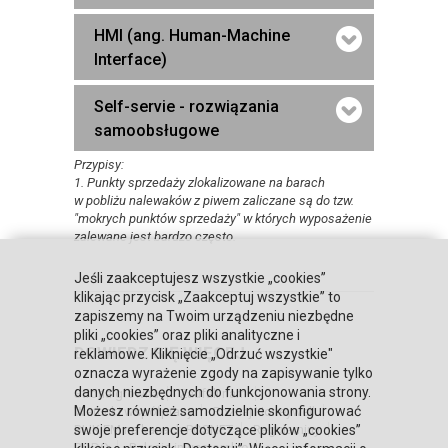
HMI (ang. Human-Machine
Interface)
Self-servie - rozwiązania
samoobsługowe
Przypisy:
1. Punkty sprzedaży zlokalizowane na barach
w pobliżu nalewaków z piwem zaliczane są do tzw.
"mokrych punktów sprzedaży" w których wyposażenie
zalewane jest bardzo często.
Jeśli zaakceptujesz wszystkie „cookies”
klikając przycisk „Zaakceptuj wszystkie” to
zapiszemy na Twoim urządzeniu niezbędne
pliki „cookies” oraz pliki analityczne i
DOWIEDZ SIĘ WIĘCEJ
reklamowe. Kliknięcie „Odrzuć wszystkie"
oznacza wyrażenie zgody na zapisywanie tylko
danych niezbędnych do funkcjonowania strony.
Strona główna
Zaufali nam
Możesz również samodzielnie skonfigurować
Warunki współpracy
Poznaj Honeywell
BLIKIEM na kasach POSNET
Regulaminy
swoje preferencje dotyczące plików „cookies”
RODO
Relacje inwestorskie