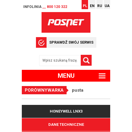
PL
EN
RU
UA
INFOLINIA
__ 800 120 322
SPRAWDŹ SWÓJ SERWIS
MENU
PORÓWNYWARKA
pusta
HONEYWELL LNX3
DANE TECHNICZNE