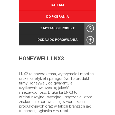
GALERIA
DO POBRANIA
ZAPYTAJ O PRODUKT
DODAJ DO PORÓWNANIA
HONEYWELL LNX3
LNX3 to nowoczesna, wytrzymała i mobilna
drukarka etykiet i paragonów. To produkt
firmy Honeywell, co gwarantuje
użytkownikowi wysoką jakość
i niezawodność. Drukarka LNX3 to
wielofunkcyjne i wydajne urządzenie, która
znakomicie sprawdzi się w warunkach
produkcyjnych oraz w takich branżach jak
transport, logistyka czy retail.