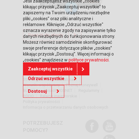
Jeśli zaakceptujesz wszystkie „cookies”
klikając przycisk „Zaakceptuj wszystkie” to
zapiszemy na Twoim urządzeniu niezbędne
pliki „cookies” oraz pliki analityczne i
reklamowe. Kliknięcie „Odrzuć wszystkie"
oznacza wyrażenie zgody na zapisywanie tylko
Powrót do oferty
danych niezbędnych do funkcjonowania strony.
Możesz również samodzielnie skonfigurować
swoje preferencje dotyczące plików „cookies”
klikając przycisk „Dostosuj”. Więcej informacji o
„cookies” znajdziesz w
polityce prywatności
.
DOWIEDZ SIĘ WIĘCEJ
Zaakceptuj wszystkie
Odrzuć wszystkie
Strona główna
Zaufali nam
Warunki współpracy
Poznaj Honeywell
BLIKIEM na kasach POSNET
Regulaminy
Dostosuj
RODO
Relacje inwestorskie
Polityka prywatności
Informacja o przetwarzaniu danych osobowych
POTRZEBUJESZ
POMOCY?