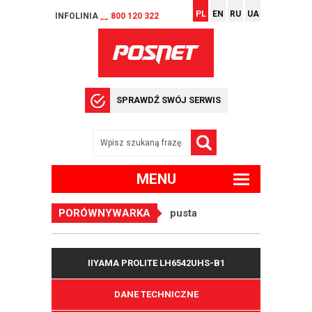
PL
EN
RU
UA
INFOLINIA
__ 800 120 322
SPRAWDŹ SWÓJ SERWIS
MENU
PORÓWNYWARKA
pusta
IIYAMA PROLITE LH6542UHS-B1
DANE TECHNICZNE