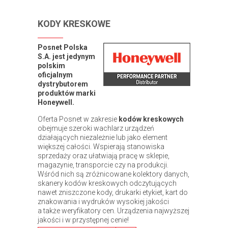
KODY KRESKOWE
Posnet Polska
S.A. jest jedynym
polskim
oficjalnym
dystrybutorem
produktów marki
Honeywell.
Oferta Posnet w zakresie
kodów kreskowych
obejmuje szeroki wachlarz urządzeń
działających niezależnie lub jako element
większej całości. Wspierają stanowiska
sprzedaży oraz ułatwiają pracę w sklepie,
magazynie, transporcie czy na produkcji.
Wśród nich są zróżnicowane kolektory danych,
skanery kodów kreskowych odczytujących
nawet zniszczone kody, drukarki etykiet, kart do
znakowania i wydruków wysokiej jakości
a także weryfikatory cen. Urządzenia najwyższej
jakości i w przystępnej cenie!