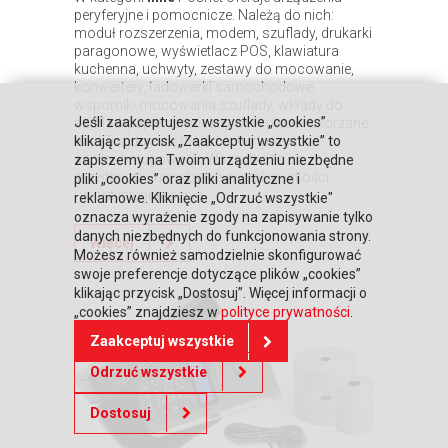
peryferyjne i pomocnicze. Należą do nich:
moduł rozszerzenia, modem, szuflady, drukarki
paragonowe, wyświetlacz POS, klawiatura
kuchenna, uchwyty, zestawy do mocowanie,
konwertery, ładowarki samochodowe,
wsporniki mocowania szuflady, wkłady do
Jeśli zaakceptujesz wszystkie „cookies”
szuflad, papier termiczny, pokrowce i skórzane
etui. Znajduje się tu także oferta kas
klikając przycisk „Zaakceptuj wszystkie” to
samoobsługowych. Wszystko to są
zapiszemy na Twoim urządzeniu niezbędne
przedmioty i urządzenia wysokiej jakości
pliki „cookies” oraz pliki analityczne i
i w przystępnej cenie.
reklamowe. Kliknięcie „Odrzuć wszystkie"
oznacza wyrażenie zgody na zapisywanie tylko
danych niezbędnych do funkcjonowania strony.
Więcej
Możesz również samodzielnie skonfigurować
swoje preferencje dotyczące plików „cookies”
klikając przycisk „Dostosuj”. Więcej informacji o
„cookies” znajdziesz w
polityce prywatności
.
Zaakceptuj wszystkie
Odrzuć wszystkie
Dostosuj