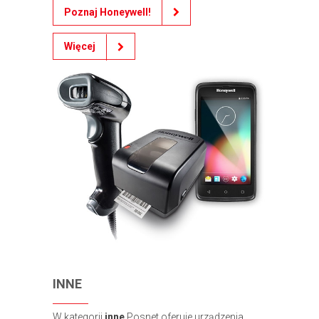
Poznaj Honeywell!
Więcej
INNE
W kategorii
inne
Posnet oferuje urządzenia