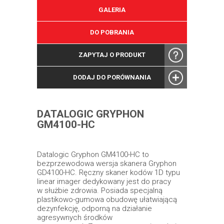
GALERIA
DO POBRANIA
ZAPYTAJ O PRODUKT
DODAJ DO PORÓWNANIA
DATALOGIC GRYPHON
GM4100-HC
Datalogic Gryphon GM4100-HC to
bezprzewodowa wersja skanera Gryphon
GD4100-HC. Ręczny skaner kodów 1D typu
linear imager dedykowany jest do pracy
w służbie zdrowia. Posiada specjalną
plastikowo-gumowa obudowę ułatwiającą
dezynfekcję, odporną na działanie
agresywnych środków