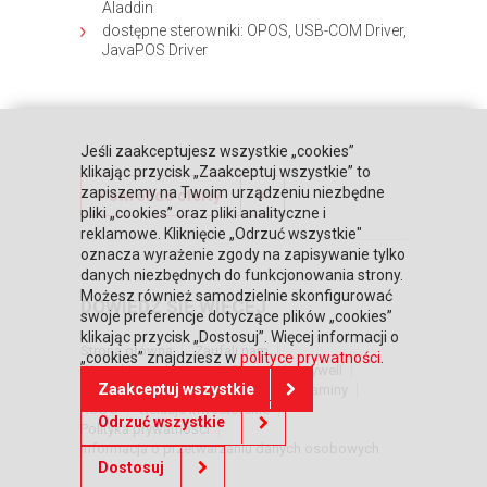
Aladdin
dostępne sterowniki: OPOS, USB-COM Driver,
JavaPOS Driver
Jeśli zaakceptujesz wszystkie „cookies”
klikając przycisk „Zaakceptuj wszystkie” to
zapiszemy na Twoim urządzeniu niezbędne
Powrót do oferty
pliki „cookies” oraz pliki analityczne i
reklamowe. Kliknięcie „Odrzuć wszystkie"
oznacza wyrażenie zgody na zapisywanie tylko
danych niezbędnych do funkcjonowania strony.
Możesz również samodzielnie skonfigurować
DOWIEDZ SIĘ WIĘCEJ
swoje preferencje dotyczące plików „cookies”
klikając przycisk „Dostosuj”. Więcej informacji o
Strona główna
Zaufali nam
„cookies” znajdziesz w
polityce prywatności
.
Warunki współpracy
Poznaj Honeywell
Zaakceptuj wszystkie
BLIKIEM na kasach POSNET
Regulaminy
RODO
Relacje inwestorskie
Odrzuć wszystkie
Polityka prywatności
Informacja o przetwarzaniu danych osobowych
Dostosuj