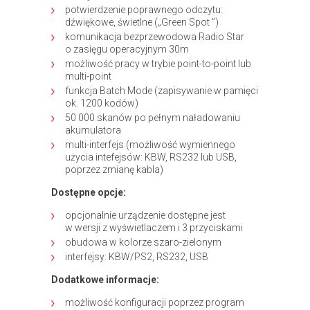
potwierdzenie poprawnego odczytu:
dźwiękowe, świetlne („Green Spot ”)
komunikacja bezprzewodowa Radio Star
o zasięgu operacyjnym 30m
możliwość pracy w trybie point-to-point lub
multi-point
funkcja Batch Mode (zapisywanie w pamięci
ok. 1200 kodów)
50 000 skanów po pełnym naładowaniu
akumulatora
multi-interfejs (możliwość wymiennego
użycia intefejsów: KBW, RS232 lub USB,
poprzez zmianę kabla)
Dostępne opcje:
opcjonalnie urządzenie dostępne jest
w wersji z wyświetlaczem i 3 przyciskami
obudowa w kolorze szaro-zielonym
interfejsy: KBW/PS2, RS232, USB
Dodatkowe informacje:
możliwość konfiguracji poprzez program