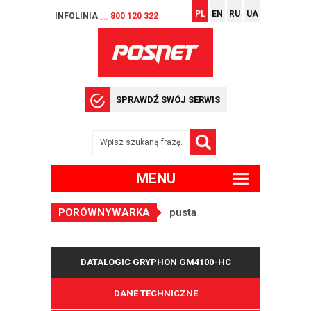
PL
EN
RU
UA
INFOLINIA
__ 800 120 322
SPRAWDŹ SWÓJ SERWIS
MENU
PORÓWNYWARKA
pusta
DATALOGIC GRYPHON GM4100-HC
DANE TECHNICZNE