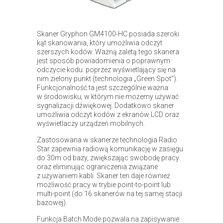
Skaner Gryphon GM4100-HC posiada szeroki
kąt skanowania, który umożliwia odczyt
szerszych kodów. Ważną zaletą tego skanera
jest sposób powiadomienia o poprawnym
odczycie kodu. poprzez wyświetlający się na
nim zielony punkt (technologia „Green Spot”).
Funkcjonalność ta jest szczególnie ważna
w środowisku, w którym nie możemy używać
sygnalizacji dźwiękowej. Dodatkowo skaner
umożliwia odczyt kodów z ekranów LCD oraz
wyświetlaczy urządzeń mobilnych.
Zastosowana w skanerze technologia Radio
Star zapewnia radiową komunikację w zasięgu
do 30m od bazy, zwiększając swobodę pracy
oraz eliminując ograniczenia związane
z używaniem kabli. Skaner ten daje również
możliwość pracy w trybie point-to-point lub
multi-point (do 16 skanerów na tej samej stacji
bazowej).
Funkcja Batch Mode pozwala na zapisywanie