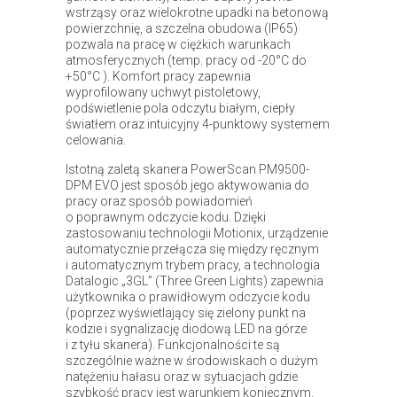
wstrząsy oraz wielokrotne upadki na betonową
powierzchnię, a szczelna obudowa (IP65)
pozwala na pracę w ciężkich warunkach
atmosferycznych (temp. pracy od -20°C do
+50°C ). Komfort pracy zapewnia
wyprofilowany uchwyt pistoletowy,
podświetlenie pola odczytu białym, ciepły
światłem oraz intuicyjny 4-punktowy systemem
celowania.
Istotną zaletą skanera PowerScan PM9500-
DPM EVO jest sposób jego aktywowania do
pracy oraz sposób powiadomień
o poprawnym odczycie kodu. Dzięki
zastosowaniu technologii Motionix, urządzenie
automatycznie przełącza się między ręcznym
i automatycznym trybem pracy, a technologia
Datalogic „3GL” (Three Green Lights) zapewnia
użytkownika o prawidłowym odczycie kodu
(poprzez wyświetlający się zielony punkt na
kodzie i sygnalizację diodową LED na górze
i z tyłu skanera). Funkcjonalności te są
szczególnie ważne w środowiskach o dużym
natężeniu hałasu oraz w sytuacjach gdzie
szybkość pracy jest warunkiem koniecznym.