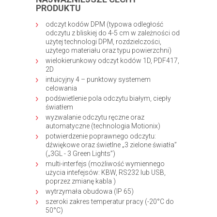
PRODUKTU
odczyt kodów DPM (typowa odległość
odczytu z bliskiej do 4-5 cm w zależności od
użytej technologi DPM, rozdzielczości,
użytego materiału oraz typu powierzchni)
wielokierunkowy odczyt kodów 1D, PDF417,
2D
intuicyjny 4 – punktowy systemem
celowania
podświetlenie pola odczytu białym, ciepły
światłem
wyzwalanie odczytu ręczne oraz
automatyczne (technologia Motionix)
potwierdzenie poprawnego odczytu:
dźwiękowe oraz świetlne „3 zielone światła”
(„3GL - 3 Green Lights”)
multi-interfejs (możliwość wymiennego
użycia intefejsów: KBW, RS232 lub USB,
poprzez zmianę kabla )
wytrzymała obudowa (IP 65)
szeroki zakres temperatur pracy (-20°C do
50°C)