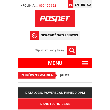
PL
EN
RU
UA
INFOLINIA
__ 800 120 322
SPRAWDŹ SWÓJ SERWIS
MENU
PORÓWNYWARKA
pusta
DATALOGIC POWERSCAN PM9500-DPM
DANE TECHNICZNE