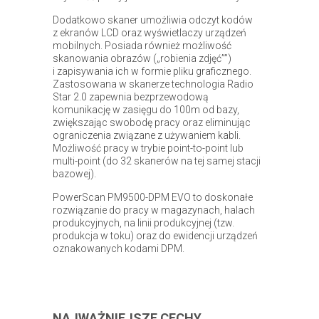
Dodatkowo skaner umożliwia odczyt kodów
z ekranów LCD oraz wyświetlaczy urządzeń
mobilnych. Posiada również możliwość
skanowania obrazów („robienia zdjęć””)
i zapisywania ich w formie pliku graficznego.
Zastosowana w skanerze technologia Radio
Star 2.0 zapewnia bezprzewodową
komunikację w zasięgu do 100m od bazy,
zwiększając swobodę pracy oraz eliminując
ograniczenia związane z używaniem kabli.
Możliwość pracy w trybie point-to-point lub
multi-point (do 32 skanerów na tej samej stacji
bazowej).
PowerScan PM9500-DPM EVO to doskonałe
rozwiązanie do pracy w magazynach, halach
produkcyjnych, na linii produkcyjnej (tzw.
produkcja w toku) oraz do ewidencji urządzeń
oznakowanych kodami DPM.
NAJWAŻNIEJSZE CECHY