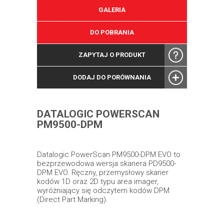
GALERIA
DO POBRANIA
ZAPYTAJ O PRODUKT
DODAJ DO PORÓWNANIA
DATALOGIC POWERSCAN
PM9500-DPM
Datalogic PowerScan PM9500-DPM EVO to
bezprzewodowa wersja skanera PD9500-
DPM EVO. Ręczny, przemysłowy skaner
kodów 1D oraz 2D typu area imager,
wyróżniający się odczytem kodów DPM
(Direct Part Marking).