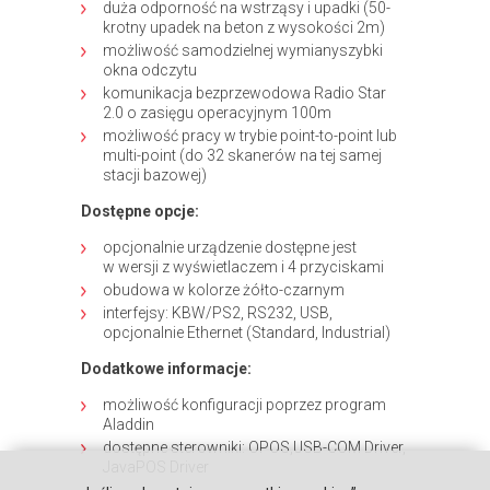
duża odporność na wstrząsy i upadki (50-
krotny upadek na beton z wysokości 2m)
możliwość samodzielnej wymianyszybki
okna odczytu
komunikacja bezprzewodowa Radio Star
2.0 o zasięgu operacyjnym 100m
możliwość pracy w trybie point-to-point lub
multi-point (do 32 skanerów na tej samej
stacji bazowej)
Dostępne opcje:
opcjonalnie urządzenie dostępne jest
w wersji z wyświetlaczem i 4 przyciskami
obudowa w kolorze żółto-czarnym
interfejsy: KBW/PS2, RS232, USB,
opcjonalnie Ethernet (Standard, Industrial)
Dodatkowe informacje:
możliwość konfiguracji poprzez program
Aladdin
dostępne sterowniki: OPOS,USB-COM Driver,
JavaPOS Driver