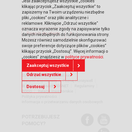
Jeśli zaakceptujesz wszystkie „cookies”
klikając przycisk „Zaakceptuj wszystkie” to
zapiszemy na Twoim urządzeniu niezbędne
pliki „cookies” oraz pliki analityczne i
reklamowe. Kliknięcie „Odrzuć wszystkie"
oznacza wyrażenie zgody na zapisywanie tylko
Powrót do oferty
danych niezbędnych do funkcjonowania strony.
Możesz również samodzielnie skonfigurować
swoje preferencje dotyczące plików „cookies”
klikając przycisk „Dostosuj”. Więcej informacji o
„cookies” znajdziesz w
polityce prywatności
.
DOWIEDZ SIĘ WIĘCEJ
Zaakceptuj wszystkie
Odrzuć wszystkie
Strona główna
Zaufali nam
Warunki współpracy
Poznaj Honeywell
BLIKIEM na kasach POSNET
Regulaminy
Dostosuj
RODO
Relacje inwestorskie
Polityka prywatności
Informacja o przetwarzaniu danych osobowych
POTRZEBUJESZ
POMOCY?