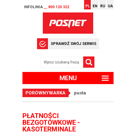
PL
EN
RU
UA
INFOLINIA
__ 800 120 322
SPRAWDŹ SWÓJ SERWIS
MENU
PORÓWNYWARKA
pusta
PŁATNOŚCI
BEZGOTÓWKOWE -
KASOTERMINALE