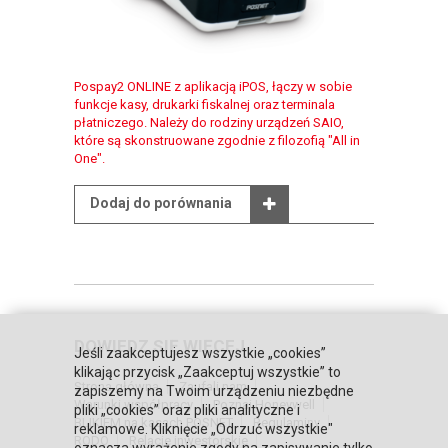
Pospay2 ONLINE z aplikacją iPOS, łączy w sobie
funkcje kasy, drukarki fiskalnej oraz terminala
płatniczego. Należy do rodziny urządzeń SAIO,
które są skonstruowane zgodnie z filozofią "All in
One".
Dodaj do porównania
DOWIEDZ SIĘ WIĘCEJ
Jeśli zaakceptujesz wszystkie „cookies”
klikając przycisk „Zaakceptuj wszystkie” to
Strona główna
Zaufali nam
zapiszemy na Twoim urządzeniu niezbędne
Warunki współpracy
Poznaj Honeywell
pliki „cookies” oraz pliki analityczne i
BLIKIEM na kasach POSNET
Regulaminy
reklamowe. Kliknięcie „Odrzuć wszystkie"
RODO
Relacje inwestorskie
oznacza wyrażenie zgody na zapisywanie tylko