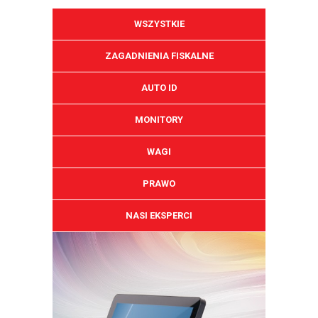
WSZYSTKIE
ZAGADNIENIA FISKALNE
AUTO ID
MONITORY
WAGI
PRAWO
NASI EKSPERCI