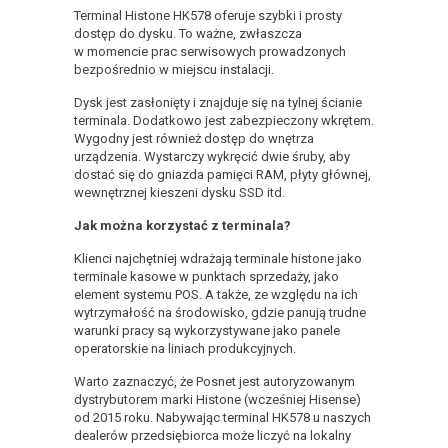
Terminal Histone HK578 oferuje szybki i prosty
dostęp do dysku. To ważne, zwłaszcza
w momencie prac serwisowych prowadzonych
bezpośrednio w miejscu instalacji.
Dysk jest zasłonięty i znajduje się na tylnej ścianie
terminala. Dodatkowo jest zabezpieczony wkrętem.
Wygodny jest również dostęp do wnętrza
urządzenia. Wystarczy wykręcić dwie śruby, aby
dostać się do gniazda pamięci RAM, płyty głównej,
wewnętrznej kieszeni dysku SSD itd.
Jak można korzystać z terminala?
Klienci najchętniej wdrażają terminale histone jako
terminale kasowe w punktach sprzedaży, jako
element systemu POS. A także, ze względu na ich
wytrzymałość na środowisko, gdzie panują trudne
warunki pracy są wykorzystywane jako panele
operatorskie na liniach produkcyjnych.
Warto zaznaczyć, że Posnet jest autoryzowanym
dystrybutorem marki Histone (wcześniej Hisense)
od 2015 roku. Nabywając terminal HK578 u naszych
dealerów przedsiębiorca może liczyć na lokalny