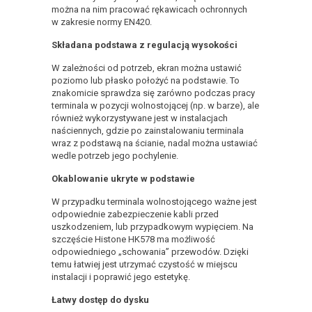
można na nim pracować rękawicach ochronnych
w zakresie normy EN420.
Składana podstawa z regulacją wysokości
W zależności od potrzeb, ekran można ustawić
poziomo lub płasko położyć na podstawie. To
znakomicie sprawdza się zarówno podczas pracy
terminala w pozycji wolnostojącej (np. w barze), ale
również wykorzystywane jest w instalacjach
naściennych, gdzie po zainstalowaniu terminala
wraz z podstawą na ścianie, nadal można ustawiać
wedle potrzeb jego pochylenie.
Okablowanie ukryte w podstawie
W przypadku terminala wolnostojącego ważne jest
odpowiednie zabezpieczenie kabli przed
uszkodzeniem, lub przypadkowym wypięciem. Na
szczęście Histone HK578 ma możliwość
odpowiedniego „schowania” przewodów. Dzięki
temu łatwiej jest utrzymać czystość w miejscu
instalacji i poprawić jego estetykę.
Łatwy dostęp do dysku