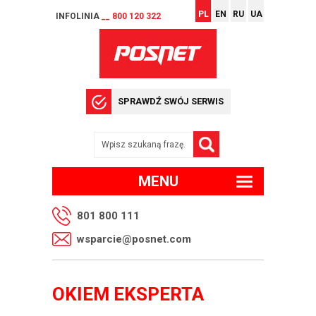
PL
EN
RU
UA
INFOLINIA
__ 800 120 322
SPRAWDŹ SWÓJ SERWIS
MENU
801 800 111
wsparcie@posnet.com
OKIEM EKSPERTA