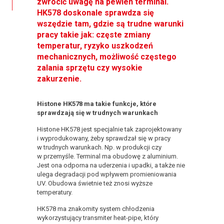
zwrócić uwagę na pewien terminal.
HK578 doskonale sprawdza się
wszędzie tam, gdzie są trudne warunki
pracy takie jak: częste zmiany
temperatur, ryzyko uszkodzeń
mechanicznych, możliwość częstego
zalania sprzętu czy wysokie
zakurzenie.
Histone HK578 ma takie funkcje, które
sprawdzają się w trudnych warunkach
Histone HK578 jest specjalnie tak zaprojektowany
i wyprodukowany, żeby sprawdzał się w pracy
w trudnych warunkach. Np. w produkcji czy
w przemyśle. Terminal ma obudowę z aluminium.
Jest ona odporna na uderzenia i upadki, a także nie
ulega degradacji pod wpływem promieniowania
UV. Obudowa świetnie też znosi wyższe
temperatury.
HK578 ma znakomity system chłodzenia
wykorzystujący transmiter heat-pipe, który