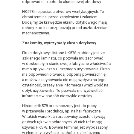
odprowadza ciepło do aluminiowej obudowy.
HK578 nie posiada otworów wentylacyjnych. To
chroni terminal przed zapyleniem i zalaniem.
Dodajmy, że krawędzie ekranu dotykowego mają
osłony, które zabezpieczają przed uszkodzeniami
mechanicznymi.
Znakomity, wytrzymały ekran dotykowy
Ekran dotykowy Histone HK578 zrobiony jest ze
szklanego laminatu, co pozwala mu zachować
w doskonałym stanie swoje fabryczne właściwości
mimo upływu czasu i częstego użytkowania. Ekran
ma odpowiednio twardą, odporną powierzchnię,
a możliwe zarysowania nie mają wpływu na jego
czytelność, przesyłanie informacji i wrażliwość na
dotyk użytkownika. To pozwala mu wyświetlać
informacje w sposób niezwykle czytelny.
Histone HK578 przeznaczony jest do pracy
w przemyśle i produkcji, np. na hali fabrycznej.
W takich warunkach pracownicy często używają
grubych rękawic ochronnych. W nich też mogą
używać HK578. Bowiem terminal jest wyposażony
w elementy o wyższej czułości, dzięki czemu