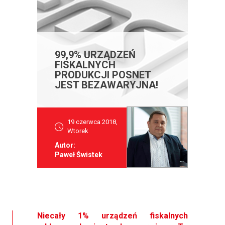
99,9% URZĄDZEŃ
FISKALNYCH
PRODUKCJI POSNET
JEST BEZAWARYJNA!
19 czerwca 2018,
Wtorek
Autor:
Paweł Świstek
Niecały 1% urządzeń fiskalnych