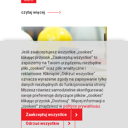
Auto ID
czytaj więcej
Jeśli zaakceptujesz wszystkie „cookies”
klikając przycisk „Zaakceptuj wszystkie” to
zapiszemy na Twoim urządzeniu niezbędne
pliki „cookies” oraz pliki analityczne i
reklamowe. Kliknięcie „Odrzuć wszystkie"
oznacza wyrażenie zgody na zapisywanie tylko
danych niezbędnych do funkcjonowania strony.
Możesz również samodzielnie skonfigurować
05.05.2021
swoje preferencje dotyczące plików „cookies”
Grzegorz Wdowiński
klikając przycisk „Dostosuj”. Więcej informacji o
KASY ONLINE DLA FIRM ŚWIADCZĄCYCH
„cookies” znajdziesz w
polityce prywatności
.
USŁUGI ...
Zaakceptuj wszystkie
Zagadnienia fiskalne
Odrzuć wszystkie