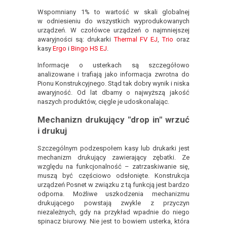
Wspomniany 1% to wartość w skali globalnej
w odniesieniu do wszystkich wyprodukowanych
urządzeń. W czołówce urządzeń o najmniejszej
awaryjności są: drukarki
Thermal FV EJ
,
Trio
oraz
kasy
Ergo
i
Bingo HS EJ
.
Informacje o usterkach są szczegółowo
analizowane i trafiają jako informacja zwrotna do
Pionu Konstrukcyjnego. Stąd tak dobry wynik i niska
awaryjność. Od lat dbamy o najwyższą jakość
naszych produktów, cięgle je udoskonalając.
Mechanizn drukujący "drop in" wrzuć
i drukuj
Szczególnym podzespołem kasy lub drukarki jest
mechanizm drukujący zawierający zębatki. Ze
względu na funkcjonalność – zatrzaskiwanie się,
muszą być częściowo odsłonięte. Konstrukcja
urządzeń Posnet w związku z tą funkcją jest bardzo
odporna. Możliwe uszkodzenia mechanizmu
drukującego powstają zwykle z przyczyn
niezależnych, gdy na przykład wpadnie do niego
spinacz biurowy. Nie jest to bowiem usterka, która