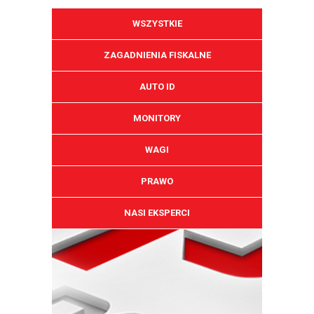
WSZYSTKIE
ZAGADNIENIA FISKALNE
AUTO ID
MONITORY
WAGI
PRAWO
NASI EKSPERCI