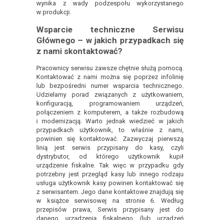
wynika z wady podzespołu wykorzystanego
w produkcji.
Wsparcie techniczne Serwisu
Głównego – w jakich przypadkach się
z nami skontaktować?
Pracownicy serwisu zawsze chętnie służą pomocą.
Kontaktować z nami można się poprzez infolinię
lub bezpośredni numer wsparcia technicznego.
Udzielamy porad związanych z użytkowaniem,
konfiguracją, programowaniem urządzeń,
połączeniem z komputerem, a także rozbudową
i modernizacją. Warto jednak wiedzieć w jakich
przypadkach użytkownik, to właśnie z nami,
powinien się kontaktować. Zazwyczaj pierwszą
linią jest serwis przypisany do kasy, czyli
dystrybutor, od którego użytkownik kupił
urządzenie fiskalne. Tak więc w przypadku gdy
potrzebny jest przegląd kasy lub innego rodzaju
usługa użytkownik kasy powinen kontaktować się
z serwisantem. Jego dane kontaktowe znajdują się
w książce serwisowej na stronie 6. Według
przepisów prawa, Serwis przypisany jest do
danego urządzenia fiskalnego (lub urządzeń