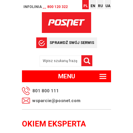
PL
EN
RU
UA
INFOLINIA
__ 800 120 322
SPRAWDŹ SWÓJ SERWIS
MENU
801 800 111
wsparcie@posnet.com
OKIEM EKSPERTA