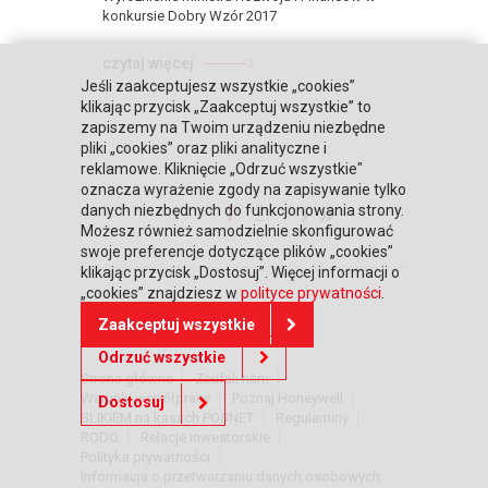
konkursie Dobry Wzór 2017
czytaj więcej
Jeśli zaakceptujesz wszystkie „cookies”
klikając przycisk „Zaakceptuj wszystkie” to
zapiszemy na Twoim urządzeniu niezbędne
pliki „cookies” oraz pliki analityczne i
reklamowe. Kliknięcie „Odrzuć wszystkie"
oznacza wyrażenie zgody na zapisywanie tylko
›
»
1
2
danych niezbędnych do funkcjonowania strony.
Możesz również samodzielnie skonfigurować
swoje preferencje dotyczące plików „cookies”
klikając przycisk „Dostosuj”. Więcej informacji o
„cookies” znajdziesz w
polityce prywatności
.
Zaakceptuj wszystkie
DOWIEDZ SIĘ WIĘCEJ
Odrzuć wszystkie
Strona główna
Zaufali nam
Warunki współpracy
Poznaj Honeywell
Dostosuj
BLIKIEM na kasach POSNET
Regulaminy
RODO
Relacje inwestorskie
Polityka prywatności
Informacja o przetwarzaniu danych osobowych