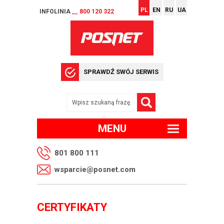
PL
EN
RU
UA
INFOLINIA
__ 800 120 322
SPRAWDŹ SWÓJ SERWIS
MENU
801 800 111
wsparcie@posnet.com
CERTYFIKATY