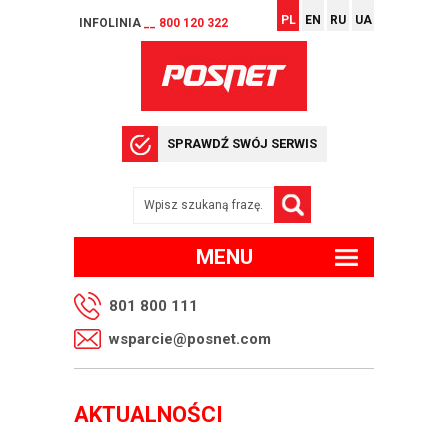
PL
EN
RU
UA
INFOLINIA
__ 800 120 322
SPRAWDŹ SWÓJ SERWIS
MENU
801 800 111
wsparcie@posnet.com
AKTUALNOŚCI