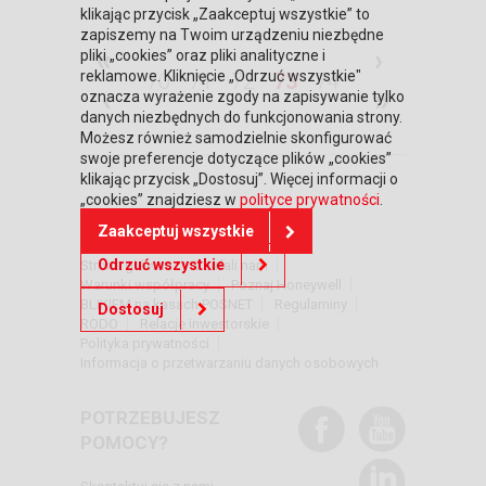
klikając przycisk „Zaakceptuj wszystkie” to
zapiszemy na Twoim urządzeniu niezbędne
«
›
pliki „cookies” oraz pliki analityczne i
reklamowe. Kliknięcie „Odrzuć wszystkie"
70
71
72
73
74
‹
»
oznacza wyrażenie zgody na zapisywanie tylko
danych niezbędnych do funkcjonowania strony.
Możesz również samodzielnie skonfigurować
swoje preferencje dotyczące plików „cookies”
klikając przycisk „Dostosuj”. Więcej informacji o
„cookies” znajdziesz w
polityce prywatności
.
DOWIEDZ SIĘ WIĘCEJ
Zaakceptuj wszystkie
Odrzuć wszystkie
Strona główna
Zaufali nam
Warunki współpracy
Poznaj Honeywell
BLIKIEM na kasach POSNET
Regulaminy
Dostosuj
RODO
Relacje inwestorskie
Polityka prywatności
Informacja o przetwarzaniu danych osobowych
POTRZEBUJESZ
POMOCY?