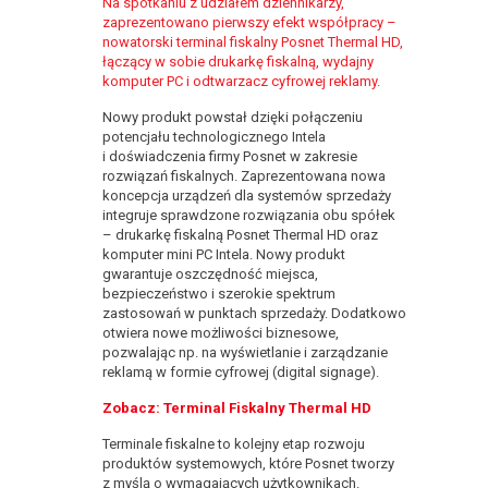
Na spotkaniu z udziałem dziennikarzy,
zaprezentowano pierwszy efekt współpracy –
nowatorski terminal fiskalny Posnet Thermal HD,
łączący w sobie drukarkę fiskalną, wydajny
komputer PC i odtwarzacz cyfrowej reklamy.
Nowy produkt powstał dzięki połączeniu
potencjału technologicznego Intela
i doświadczenia firmy Posnet w zakresie
rozwiązań fiskalnych. Zaprezentowana nowa
koncepcja urządzeń dla systemów sprzedaży
integruje sprawdzone rozwiązania obu spółek
– drukarkę fiskalną Posnet Thermal HD oraz
komputer mini PC Intela. Nowy produkt
gwarantuje oszczędność miejsca,
bezpieczeństwo i szerokie spektrum
zastosowań w punktach sprzedaży. Dodatkowo
otwiera nowe możliwości biznesowe,
pozwalając np. na wyświetlanie i zarządzanie
reklamą w formie cyfrowej (digital signage).
Zobacz: Terminal Fiskalny Thermal HD
Terminale fiskalne to kolejny etap rozwoju
produktów systemowych, które Posnet tworzy
z myślą o wymagających użytkownikach.