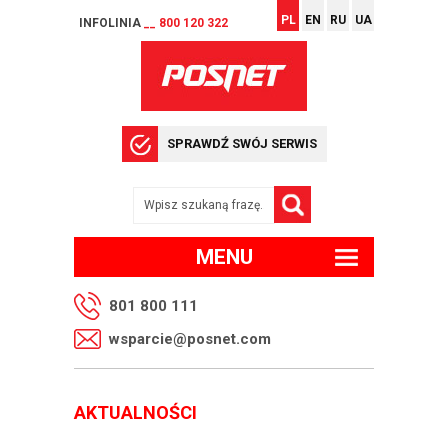
PL
EN
RU
UA
INFOLINIA
__ 800 120 322
SPRAWDŹ SWÓJ SERWIS
MENU
801 800 111
wsparcie@posnet.com
AKTUALNOŚCI