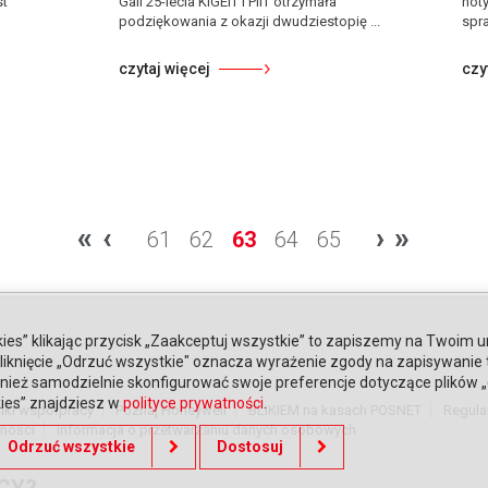
st
Gali 25-lecia KIGEiT i PIIT otrzymała
not
podziękowania z okazji dwudziestopię ...
spra
czytaj więcej
czy
«
‹
›
»
61
62
63
64
65
ies” klikając przycisk „Zaakceptuj wszystkie” to zapiszemy na Twoim u
. Kliknięcie „Odrzuć wszystkie" oznacza wyrażenie zgody na zapisywanie
ież samodzielnie skonfigurować swoje preferencje dotyczące plików „co
kies” znajdziesz w
polityce prywatności
.
nki współpracy
Poznaj Honeywell
BLIKIEM na kasach POSNET
Regula
tności
Informacja o przetwarzaniu danych osobowych
Odrzuć wszystkie
Dostosuj