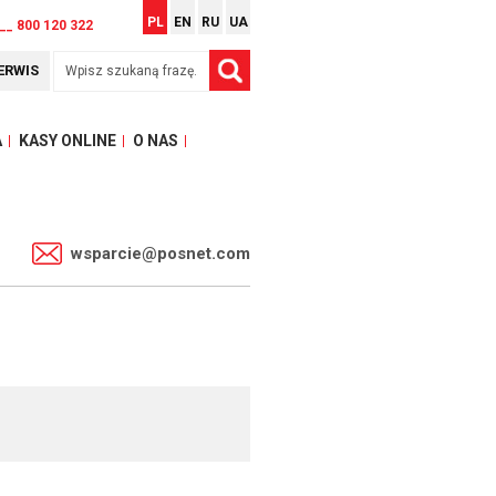
PL
EN
RU
UA
__ 800 120 322
ERWIS
A
KASY ONLINE
O NAS
1
wsparcie@posnet.com