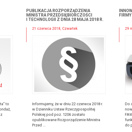
PUBLIKACJA ROZPORZĄDZENIA
INNOW
MINISTRA PRZEDSIĘBIORCZOŚCI
FIRMY
I TECHNOLOGII Z DNIA 28 MAJA 2018 R.
21 czerwca 2018, Czwartek
29 
ta" to
Informujemy, że w dniu 22 czerwca 2018 r.
Do 
ondaż,
w Dzienniku Ustaw Rzeczypospolitej
now
 z
Polskiej pod poz. 1206 zostało
FAW
opublikowane Rozporządzenie Ministra
fun
Przed ...
do p