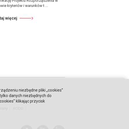
yfikację Projektu Rozporządzenia w
wie kryteriów i warunków t ...
taj więcej
rządzeniu niezbędne pliki „cookies”
 tylko danych niezbędnych do
okies” klikając przycisk
miny
RODO