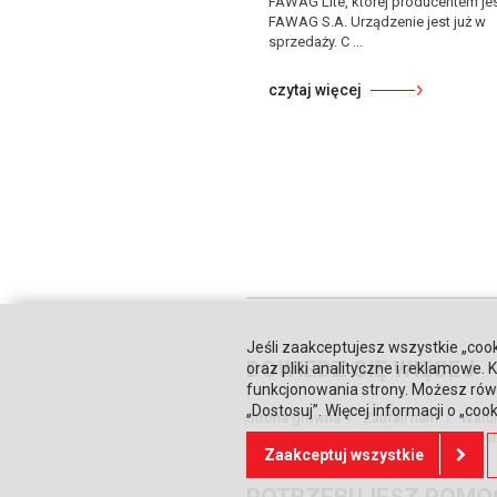
FAWAG Lite, której producentem je
FAWAG S.A. Urządzenie jest już w
sprzedaży. C ...
czytaj więcej
Jeśli zaakceptujesz wszystkie „cook
DOWIEDZ SIĘ WIĘCEJ
oraz pliki analityczne i reklamowe
funkcjonowania strony. Możesz równ
„Dostosuj”. Więcej informacji o „coo
Strona główna
Zaufali nam
Waru
Relacje inwestorskie
Polityka prywa
Zaakceptuj wszystkie