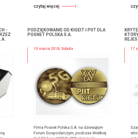
czytaj więcej
czy
H -
PODZIĘKOWANIE OD KIGEIT I PIIT DLA
KRYTE
PRZEZ
POSNET POLSKA S.A.
KTÓR
.A.
REJE
10 marca 2018, Sobota
17 s
Firma Posnet Polska S.A. na dziesiątym
Sza
lną
Forum Gospodarczym, podczas Wielkiej
str