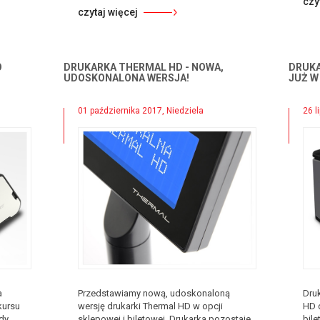
czy
czytaj więcej
O
DRUKARKA THERMAL HD - NOWA,
DRUKA
UDOSKONALONA WERSJA!
JUŻ W
01 października 2017, Niedziela
26 l
a
Przedstawiamy nową, udoskonaloną
Dru
kursu
wersję drukarki Thermal HD w opcji
HD 
dy
sklepowej i biletowej. Drukarka pozostaje
bile