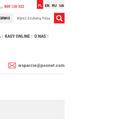
PL
EN
RU
UA
__ 800 120 322
ERWIS
A
KASY ONLINE
O NAS
1
wsparcie@posnet.com