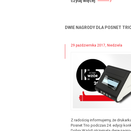
czytaj więcej
DWIE NAGRODY DLA POSNET TRI
29 października 2017, Niedziela
Z radością informujemy, że drukark
Posnet Trio podczas 24. edycji kon
Dobry Wzór* otrzymała dwie nagro