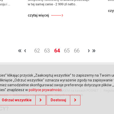
u i ...
w tej samej cenie - 2 999 zł netto.
czy
czytaj więcej
«
‹
›
»
62
63
64
65
66
ies” klikając przycisk „Zaakceptuj wszystkie” to zapiszemy na Twoim u
. Kliknięcie „Odrzuć wszystkie" oznacza wyrażenie zgody na zapisywanie
ież samodzielnie skonfigurować swoje preferencje dotyczące plików „co
kies” znajdziesz w
polityce prywatności
.
nki współpracy
Poznaj Honeywell
BLIKIEM na kasach POSNET
Regula
tności
Informacja o przetwarzaniu danych osobowych
Odrzuć wszystkie
Dostosuj
CY?