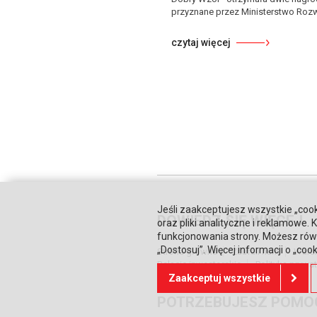
przyznane przez Ministerstwo Rozwoj
czytaj więcej
Jeśli zaakceptujesz wszystkie „cook
DOWIEDZ SIĘ WIĘCEJ
oraz pliki analityczne i reklamowe
funkcjonowania strony. Możesz równ
„Dostosuj”. Więcej informacji o „coo
Strona główna
Zaufali nam
Waru
Relacje inwestorskie
Polityka prywa
Zaakceptuj wszystkie
POTRZEBUJESZ POMO