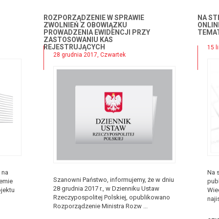
ROZPORZĄDZENIE W SPRAWIE
NA ST
ZWOLNIEŃ Z OBOWIĄZKU
ONLIN
PROWADZENIA EWIDENCJI PRZY
TEMAT
ZASTOSOWANIU KAS
REJESTRUJĄCYCH
15 l
28 grudnia 2017, Czwartek
 na
Na 
Szanowni Państwo, informujemy, że w dniu
temie
publ
28 grudnia 2017 r., w Dzienniku Ustaw
jektu
Wie
Rzeczypospolitej Polskiej, opublikowano
naji
Rozporządzenie Ministra Rozw ...