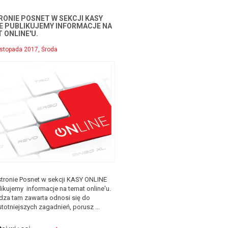
RONIE POSNET W SEKCJI KASY
E PUBLIKUJEMY INFORMACJE NA
 ONLINE'U.
istopada 2017, Środa
stronie Posnet w sekcji KASY ONLINE
ikujemy informacje na temat online'u.
dza tam zawarta odnosi się do
stotniejszych zagadnień, porusz ...