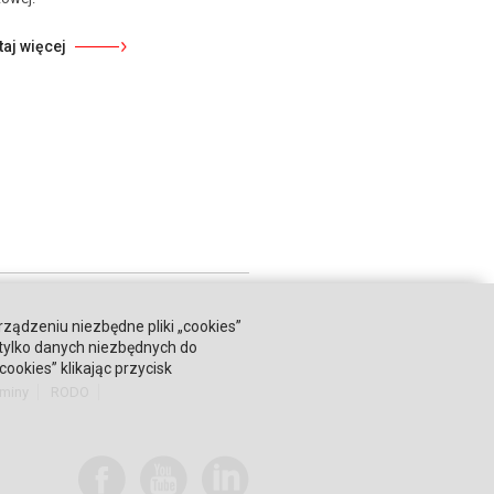
taj więcej
rządzeniu niezbędne pliki „cookies”
 tylko danych niezbędnych do
okies” klikając przycisk
miny
RODO