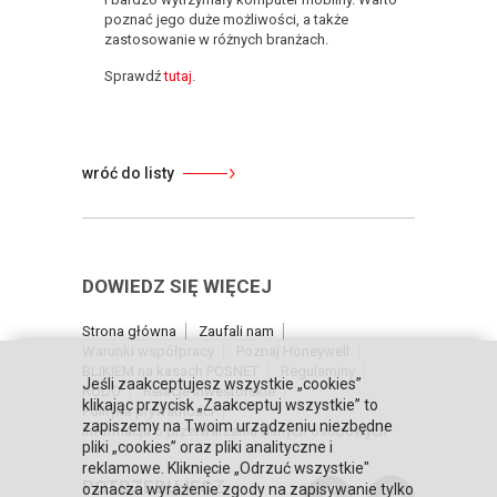
poznać jego duże możliwości, a także
zastosowanie w różnych branżach.
Sprawdź
tutaj
.
wróć do listy
DOWIEDZ SIĘ WIĘCEJ
Strona główna
Zaufali nam
Warunki współpracy
Poznaj Honeywell
BLIKIEM na kasach POSNET
Regulaminy
Jeśli zaakceptujesz wszystkie „cookies”
RODO
Relacje inwestorskie
klikając przycisk „Zaakceptuj wszystkie” to
Polityka prywatności
zapiszemy na Twoim urządzeniu niezbędne
Informacja o przetwarzaniu danych osobowych
pliki „cookies” oraz pliki analityczne i
reklamowe. Kliknięcie „Odrzuć wszystkie"
POTRZEBUJESZ
oznacza wyrażenie zgody na zapisywanie tylko