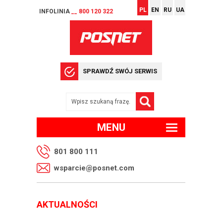
PL
EN
RU
UA
INFOLINIA
__ 800 120 322
SPRAWDŹ SWÓJ SERWIS
MENU
801 800 111
wsparcie@posnet.com
AKTUALNOŚCI