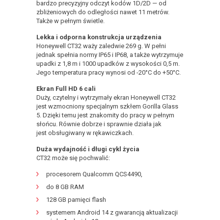
bardzo precyzyjny odczyt kodów 1D/2D — od
zbliżeniowych do odległości nawet 11 metrów.
Także w pełnym świetle.
Lekka i odporna konstrukcja urządzenia
Honeywell CT32 waży zaledwie 269 g. W pełni
jednak spełnia normy IP65 i IP68, a także wytrzymuje
upadki z 1,8 m i 1000 upadków z wysokości 0,5 m.
Jego temperatura pracy wynosi od -20°C do +50°C.
Ekran Full HD 6 cali
Duży, czytelny i wytrzymały ekran Honeywell CT32
jest wzmocniony specjalnym szkłem Gorilla Glass
5. Dzięki temu jest znakomity do pracy w pełnym
słońcu. Równie dobrze i sprawnie działa jak
jest obsługiwany w rękawiczkach.
Duża wydajność i długi cykl życia
CT32 może się pochwalić:
procesorem Qualcomm QCS4490,
do 8 GB RAM
128 GB pamięci flash
systemem Android 14 z gwarancją aktualizacji