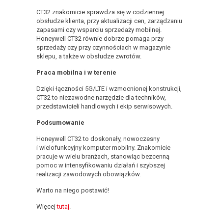
CT32 znakomicie sprawdza się w codziennej
obsłudze klienta, przy aktualizacji cen, zarządzaniu
zapasami czy wsparciu sprzedaży mobilnej.
Honeywell CT32 równie dobrze pomaga przy
sprzedaży czy przy czynnościach w magazynie
sklepu, a także w obsłudze zwrotów.
Praca mobilna i w terenie
Dzięki łączności 5G/LTE i wzmocnionej konstrukcji,
CT32 to niezawodne narzędzie dla techników,
przedstawicieli handlowych i ekip serwisowych.
Podsumowanie
Honeywell CT32 to doskonały, nowoczesny
i wielofunkcyjny komputer mobilny. Znakomicie
pracuje w wielu branżach, stanowiąc bezcenną
pomoc w intensyfikowaniu działań i szybszej
realizacji zawodowych obowiązków.
Warto na niego postawić!
Więcej
tutaj
.