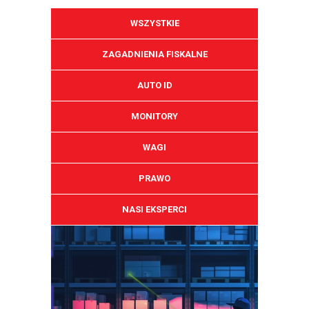
WSZYSTKIE
ZAGADNIENIA FISKALNE
AUTO ID
MONITORY
WAGI
PRAWO
NASI EKSPERCI