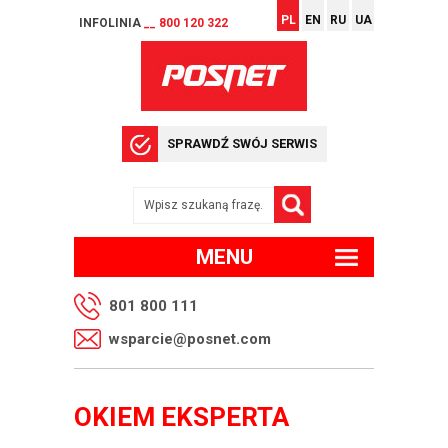
PL
EN
RU
UA
INFOLINIA
__ 800 120 322
SPRAWDŹ SWÓJ SERWIS
MENU
801 800 111
wsparcie@posnet.com
OKIEM EKSPERTA