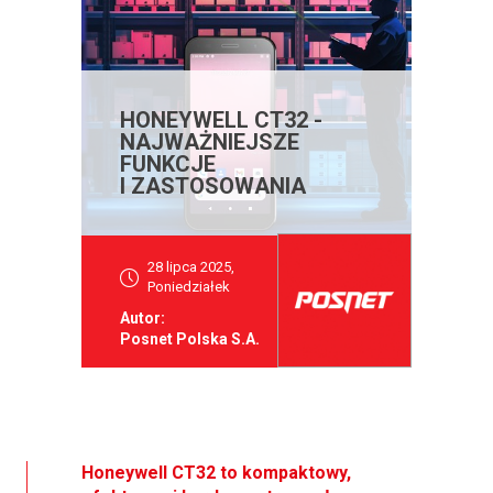
HONEYWELL CT32 -
NAJWAŻNIEJSZE
FUNKCJE
I ZASTOSOWANIA
28 lipca 2025,
Poniedziałek
Autor:
Posnet Polska S.A.
Honeywell CT32 to kompaktowy,