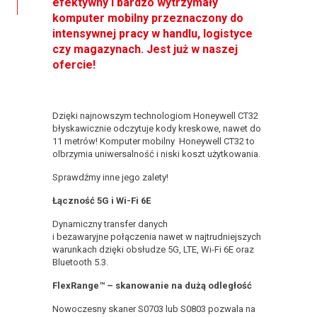
efektywny i bardzo wytrzymały
komputer mobilny przeznaczony do
intensywnej pracy w handlu, logistyce
czy magazynach. Jest już w naszej
ofercie!
Dzięki najnowszym technologiom Honeywell CT32
błyskawicznie odczytuje kody kreskowe, nawet do
11 metrów! Komputer mobilny Honeywell CT32 to
olbrzymia uniwersalność i niski koszt użytkowania.
Sprawdźmy inne jego zalety!
Łączność 5G i Wi-Fi 6E
Dynamiczny transfer danych
i bezawaryjne połączenia nawet w najtrudniejszych
warunkach dzięki obsłudze 5G, LTE, Wi-Fi 6E oraz
Bluetooth 5.3.
FlexRange™ – skanowanie na dużą odległość
Nowoczesny skaner S0703 lub S0803 pozwala na