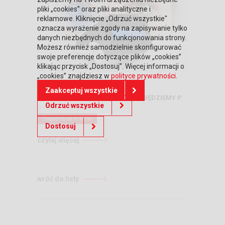
pliki „cookies” oraz pliki analityczne i
reklamowe. Kliknięcie „Odrzuć wszystkie"
oznacza wyrażenie zgody na zapisywanie tylko
danych niezbędnych do funkcjonowania strony.
Możesz również samodzielnie skonfigurować
swoje preferencje dotyczące plików „cookies”
klikając przycisk „Dostosuj”. Więcej informacji o
„cookies” znajdziesz w
polityce prywatności
.
19.06.2023
Zaakceptuj wszystkie
OKIEM, GŁOSEM, KCIUKIEM – JAK BĘDZIEMY P
...
Odrzuć wszystkie
Zagadnienia fiskalne
Dostosuj
czytaj więcej
wróć do listy