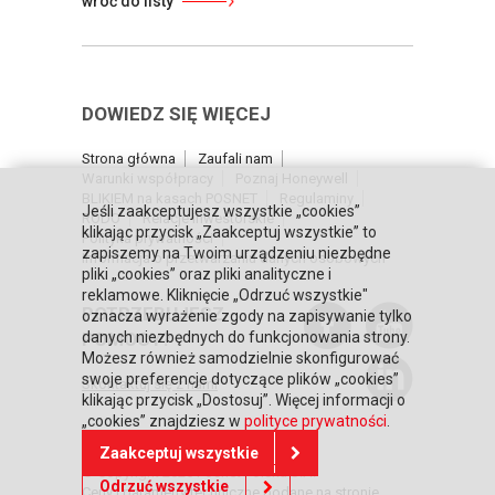
wróć do listy
DOWIEDZ SIĘ WIĘCEJ
Strona główna
Zaufali nam
Warunki współpracy
Poznaj Honeywell
BLIKIEM na kasach POSNET
Regulaminy
Jeśli zaakceptujesz wszystkie „cookies”
RODO
Relacje inwestorskie
klikając przycisk „Zaakceptuj wszystkie” to
Polityka prywatności
zapiszemy na Twoim urządzeniu niezbędne
Informacja o przetwarzaniu danych osobowych
pliki „cookies” oraz pliki analityczne i
reklamowe. Kliknięcie „Odrzuć wszystkie"
POTRZEBUJESZ
oznacza wyrażenie zgody na zapisywanie tylko
POMOCY?
danych niezbędnych do funkcjonowania strony.
Możesz również samodzielnie skonfigurować
swoje preferencje dotyczące plików „cookies”
Skontaktuj się z nami
klikając przycisk „Dostosuj”. Więcej informacji o
„cookies” znajdziesz w
polityce prywatności
.
Zaakceptuj wszystkie
© Copyright 2026 Posnet Polska S.A.
Odrzuć wszystkie
Ceny i parametry techniczne podane na stronie