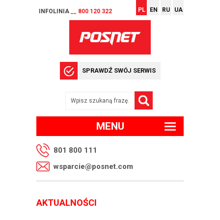
PL
EN
RU
UA
INFOLINIA
__ 800 120 322
SPRAWDŹ SWÓJ SERWIS
MENU
801 800 111
wsparcie@posnet.com
AKTUALNOŚCI