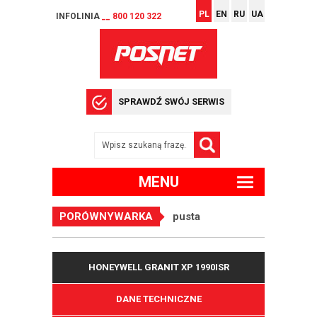
PL
EN
RU
UA
INFOLINIA
__ 800 120 322
SPRAWDŹ SWÓJ SERWIS
MENU
PORÓWNYWARKA
pusta
HONEYWELL GRANIT XP 1990ISR
DANE TECHNICZNE