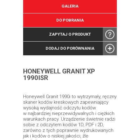
GALERIA
DO POBRANIA
ZAPYTAJ O PRODUKT
DODAJ DO PORÓWNANIA
HONEYWELL GRANIT XP
1990ISR
Honeywell Granit 1990i to wytrzymały, ręczny
skaner kodów kreskowych zapewniający
wysoką wydajność odczytu kodów
w najbardziej nieprzewidywalnych i ciężkich
warunkach pracy. Urządzenie świetnie radzi
sobie z odczytem kodów 1D, PDF i 2D,
zarówno z tych poprawnie wydrukowanych
jak i kodów o niskiej jakości, źle