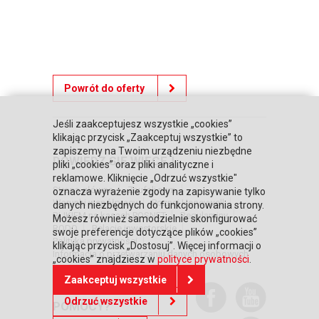
Powrót do oferty
Jeśli zaakceptujesz wszystkie „cookies”
klikając przycisk „Zaakceptuj wszystkie” to
zapiszemy na Twoim urządzeniu niezbędne
DOWIEDZ SIĘ WIĘCEJ
pliki „cookies” oraz pliki analityczne i
reklamowe. Kliknięcie „Odrzuć wszystkie"
Strona główna
Zaufali nam
oznacza wyrażenie zgody na zapisywanie tylko
Warunki współpracy
Poznaj Honeywell
danych niezbędnych do funkcjonowania strony.
BLIKIEM na kasach POSNET
Regulaminy
Możesz również samodzielnie skonfigurować
RODO
Relacje inwestorskie
swoje preferencje dotyczące plików „cookies”
Polityka prywatności
klikając przycisk „Dostosuj”. Więcej informacji o
Informacja o przetwarzaniu danych osobowych
„cookies” znajdziesz w
polityce prywatności
.
Zaakceptuj wszystkie
POTRZEBUJESZ
Odrzuć wszystkie
POMOCY?