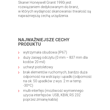
Skaner Honeywell Granit 1990i jest
rozwiązaniem dedykowanym do branż,
w których wydajność skanowania i trwałość są
najważniejszą cechą urządzenia.
NAJWAŻNIEJSZE CECHY
PRODUKTU
wytrzymała obudowa (IP67)
duży zasięg odczytu (0 mm – 837 mm dla
kodów 20 mil)
uchwyt pistoletowy
brak elementów ruchomych, bardzo duża
odporność na wstrząsy i upadki (odporność
na ok. 50 upadków z wys. 2 m w temp.
-30ºC)
multi-interfejs (możliwość wymiennego
użycia interfejsów: USB, KBW, RS 232
poprzez zmianę kabla)