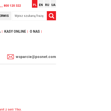
PL
EN
RU
UA
__ 800 120 322
ERWIS
A
KASY ONLINE
O NAS
1
wsparcie@posnet.com
it z serii 19xx.