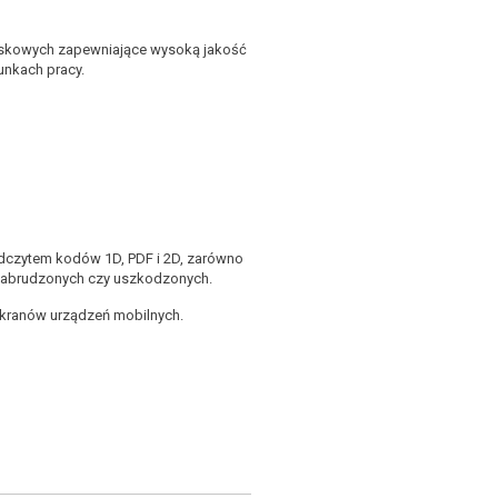
eskowych zapewniające wysoką jakość
unkach pracy.
odczytem kodów 1D, PDF i 2D, zarówno
, zabrudzonych czy uszkodzonych.
ekranów urządzeń mobilnych.