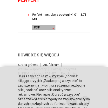
PERFEKT
Perfekt - instrukcja obsługi v1.01 [3.78
MB]
PDF
DOWIEDZ SIĘ WIĘCEJ
Strona główna
Zaufali nam
Warunki współpracy
Poznaj Honeywell
BLIKIEM na kasach POSNET
Regulaminy
Jeśli zaakceptujesz wszystkie „cookies”
RODO
Relacje inwestorskie
klikając przycisk „Zaakceptuj wszystkie” to
Polityka prywatności
zapiszemy na Twoim urządzeniu niezbędne
Informacja o przetwarzaniu danych osobowych
pliki „cookies” oraz pliki analityczne i
reklamowe. Kliknięcie „Odrzuć wszystkie"
POTRZEBUJESZ
oznacza wyrażenie zgody na zapisywanie tylko
POMOCY?
danych niezbędnych do funkcjonowania strony.