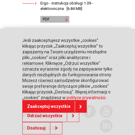
Ergo - instrukcja obsługi 1.09 -
elektroniczna [6.84 MB]
PDF
Jeśli zaakceptujesz wszystkie „cookies”
klikając przycisk „Zaakceptuj wszystkie” to
zapiszemy na Twoim urządzeniu niezbędne
DOWIEDZ SIĘ WIĘCEJ
pliki „cookies” oraz pliki analityczne i
reklamowe. Kliknięcie „Odrzuć wszystkie"
Strona główna
Zaufali nam
oznacza wyrażenie zgody na zapisywanie tylko
Warunki współpracy
Poznaj Honeywell
danych niezbędnych do funkcjonowania strony.
BLIKIEM na kasach POSNET
Regulaminy
Możesz również samodzielnie skonfigurować
RODO
Relacje inwestorskie
swoje preferencje dotyczące plików „cookies”
Polityka prywatności
klikając przycisk „Dostosuj”. Więcej informacji o
Informacja o przetwarzaniu danych osobowych
„cookies” znajdziesz w
polityce prywatności
.
Zaakceptuj wszystkie
POTRZEBUJESZ
POMOCY?
Odrzuć wszystkie
Skontaktuj się z nami
Dostosuj