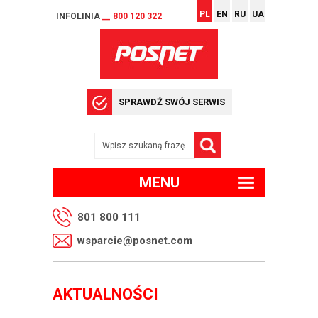
PL
EN
RU
UA
INFOLINIA
__ 800 120 322
SPRAWDŹ SWÓJ SERWIS
MENU
801 800 111
wsparcie@posnet.com
AKTUALNOŚCI