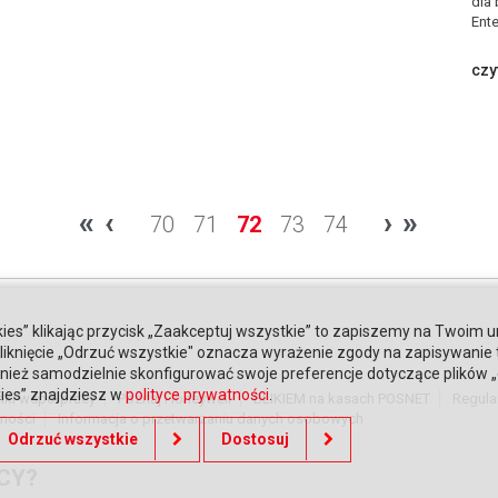
dla 
Ente
czy
«
‹
›
»
70
71
72
73
74
ies” klikając przycisk „Zaakceptuj wszystkie” to zapiszemy na Twoim u
. Kliknięcie „Odrzuć wszystkie" oznacza wyrażenie zgody na zapisywanie
ież samodzielnie skonfigurować swoje preferencje dotyczące plików „co
kies” znajdziesz w
polityce prywatności
.
nki współpracy
Poznaj Honeywell
BLIKIEM na kasach POSNET
Regula
tności
Informacja o przetwarzaniu danych osobowych
Odrzuć wszystkie
Dostosuj
CY?