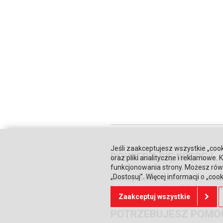
Jeśli zaakceptujesz wszystkie „cook
DOWIEDZ SIĘ WIĘCEJ
oraz pliki analityczne i reklamowe
funkcjonowania strony. Możesz równ
„Dostosuj”. Więcej informacji o „coo
Strona główna
Zaufali nam
Waru
Relacje inwestorskie
Polityka prywa
Zaakceptuj wszystkie
POTRZEBUJESZ POMO