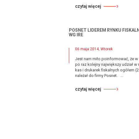
czytaj więcej
POSNET LIDEREM RYNKU FISKAL
WG IRE
06 maja 2014, Wtorek
Jest nam miło poinformować, że w 
po raz kolejny największy udział w 
kas i drukarek fiskalnych ogółem (
należał do firmy Posnet. ...
czytaj więcej