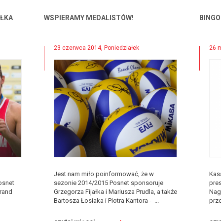
AŁKA
WSPIERAMY MEDALISTÓW!
BINGO
23 czerwca 2014, Poniedziałek
26 m
Jest nam miło poinformować, że w
Kas
osnet
sezonie 2014/2015 Posnet sponsoruje
pres
Grand
Grzegorza Fijałka i Mariusza Prudla, a także
Nag
Bartosza Łosiaka i Piotra Kantora - ...
prze