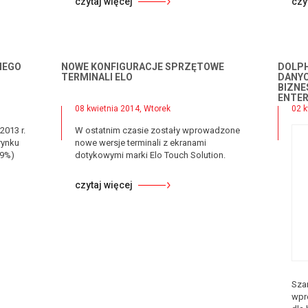
czytaj więcej
czy
NEGO
NOWE KONFIGURACJE SPRZĘTOWE
DOLPH
TERMINALI ELO
DANYC
BIZNE
ENTER
08 kwietnia 2014, Wtorek
02 k
2013 r.
W ostatnim czasie zostały wprowadzone
rynku
nowe wersje terminali z ekranami
29%)
dotykowymi marki Elo Touch Solution.
czytaj więcej
Sza
wpr