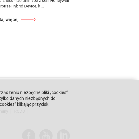
biznesu - Dolphin 70e z serii Honeywell
rprise Hybrid Device, k ...
taj więcej
rządzeniu niezbędne pliki „cookies”
 tylko danych niezbędnych do
okies” klikając przycisk
miny
RODO