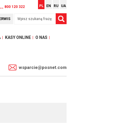
PL
EN
RU
UA
__ 800 120 322
ERWIS
A
KASY ONLINE
O NAS
1
wsparcie@posnet.com