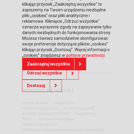
urządzenia, które sprawd ...
klikając przycisk „Zaakceptuj wszystkie” to
zapiszemy na Twoim urządzeniu niezbędne
pliki „cookies” oraz pliki analityczne i
czytaj więcej
reklamowe. Kliknięcie „Odrzuć wszystkie"
oznacza wyrażenie zgody na zapisywanie tylko
danych niezbędnych do funkcjonowania strony.
Możesz również samodzielnie skonfigurować
swoje preferencje dotyczące plików „cookies”
klikając przycisk „Dostosuj”. Więcej informacji o
«
‹
›
»
„cookies” znajdziesz w
polityce prywatności
.
1
2
3
4
5
Zaakceptuj wszystkie
Odrzuć wszystkie
Dostosuj
DOWIEDZ SIĘ WIĘCEJ
Strona główna
Zaufali nam
Warunki współpracy
Poznaj Honeywell
BLIKIEM na kasach POSNET
Regulaminy
RODO
Relacje inwestorskie
Polityka prywatności
Informacja o przetwarzaniu danych osobowych