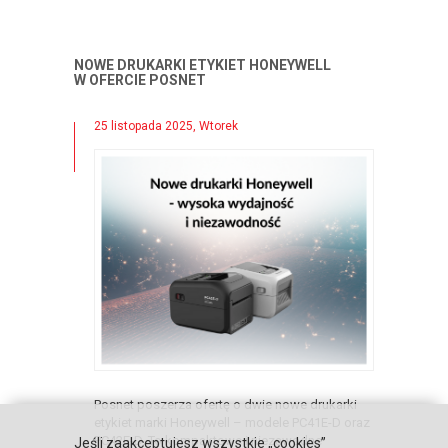
NOWE DRUKARKI ETYKIET HONEYWELL
W OFERCIE POSNET
25 listopada 2025, Wtorek
Posnet poszerza ofertę o dwie nowe drukarki
etykiet marki Honeywell – modele PC41E-D oraz
PC42E-D. To kompaktowe i niezawodne
Jeśli zaakceptujesz wszystkie „cookies”