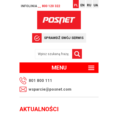
PL
EN
RU
UA
INFOLINIA
__ 800 120 322
SPRAWDŹ SWÓJ SERWIS
MENU
801 800 111
wsparcie@posnet.com
AKTUALNOŚCI