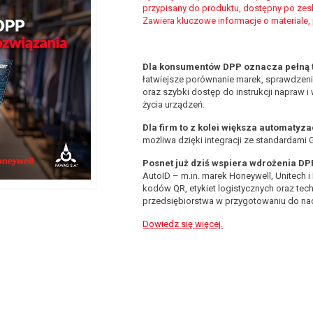
przypisany do produktu, dostępny po zes
Zawiera kluczowe informacje o materiale, p
Dla konsumentów DPP oznacza pełną 
łatwiejsze porównanie marek, sprawdzenie
oraz szybki dostęp do instrukcji napraw
życia urządzeń.
Dla firm to z kolei większa automatyza
możliwa dzięki integracji ze standardami
Posnet już dziś wspiera wdrożenia DP
AutoID – m.in. marek Honeywell, Unitech 
kodów QR, etykiet logistycznych oraz tech
przedsiębiorstwa w przygotowaniu do nad
Dowiedz się więcej.