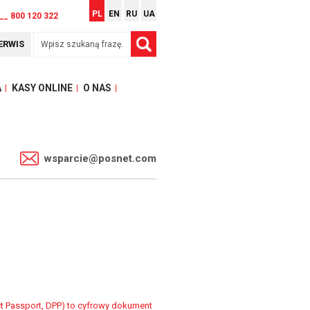
PL
EN
RU
UA
__ 800 120 322
ERWIS
A
KASY ONLINE
O NAS
1
wsparcie@posnet.com
ct Passport, DPP) to cyfrowy dokument