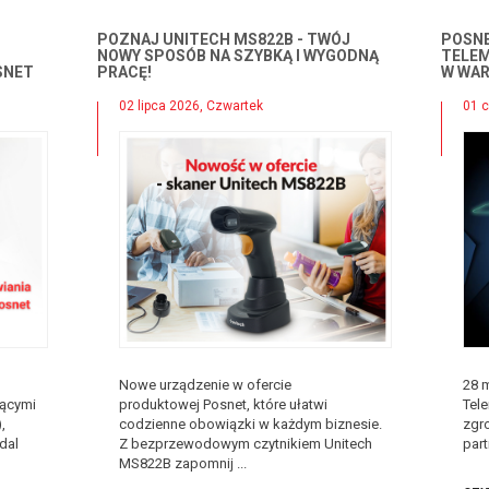
POZNAJ UNITECH MS822B - TWÓJ
POSN
NOWY SPOSÓB NA SZYBKĄ I WYGODNĄ
TELEM
SNET
PRACĘ!
W WA
02 lipca 2026, Czwartek
01 c
Nowe urządzenie w ofercie
28 
zącymi
produktowej Posnet, które ułatwi
Tele
,
codzienne obowiązki w każdym biznesie.
zgr
dal
Z bezprzewodowym czytnikiem Unitech
part
MS822B zapomnij ...