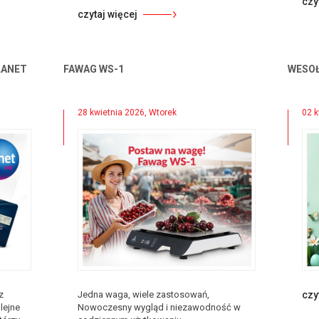
czy
czytaj więcej
LANET
FAWAG WS-1
WESOŁ
28 kwietnia 2026, Wtorek
02 k
z
Jedna waga, wiele zastosowań,
czy
olejne
Nowoczesny wygląd i niezawodność w