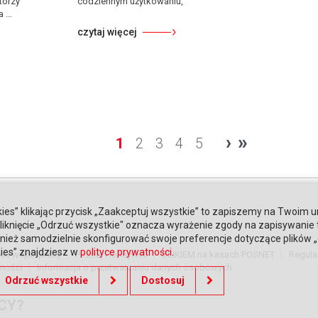
tórzy
codziennym użytkowaniu,
...
czytaj więcej
›
»
1
2
3
4
5
ies” klikając przycisk „Zaakceptuj wszystkie” to zapiszemy na Twoim u
. Kliknięcie „Odrzuć wszystkie" oznacza wyrażenie zgody na zapisywanie
ież samodzielnie skonfigurować swoje preferencje dotyczące plików „co
kies” znajdziesz w
polityce prywatności
.
nki współpracy
Poznaj Honeywell
BLIKIEM na kasach POSNET
Regula
tności
Informacja o przetwarzaniu danych osobowych
Odrzuć wszystkie
Dostosuj
CY?