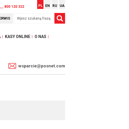
PL
EN
RU
UA
__ 800 120 322
ERWIS
A
KASY ONLINE
O NAS
1
wsparcie@posnet.com