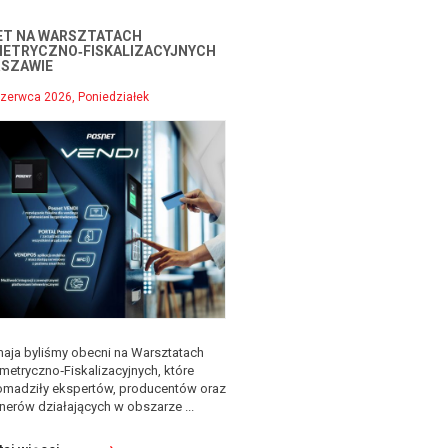
ET NA WARSZTATACH
ETRYCZNO‑FISKALIZACYJNYCH
RSZAWIE
zerwca 2026, Poniedziałek
maja byliśmy obecni na Warsztatach
metryczno‑Fiskalizacyjnych, które
omadziły ekspertów, producentów oraz
nerów działających w obszarze ...