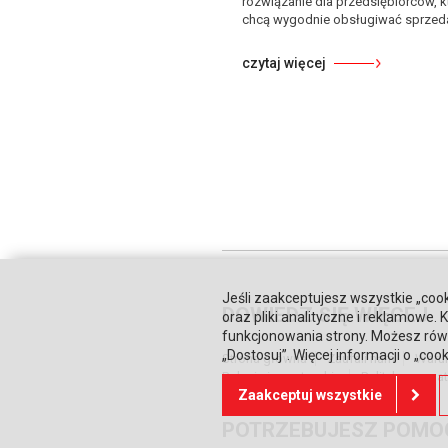
rozwiązanie dla przedsiębiorców, k
chcą wygodnie obsługiwać sprzeda 
czytaj więcej
Jeśli zaakceptujesz wszystkie „cook
DOWIEDZ SIĘ WIĘCEJ
oraz pliki analityczne i reklamowe
funkcjonowania strony. Możesz równ
„Dostosuj”. Więcej informacji o „coo
Strona główna
Zaufali nam
Waru
Relacje inwestorskie
Polityka prywa
Zaakceptuj wszystkie
POTRZEBUJESZ POMO