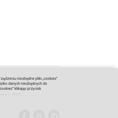
rządzeniu niezbędne pliki „cookies”
 tylko danych niezbędnych do
okies” klikając przycisk
miny
RODO