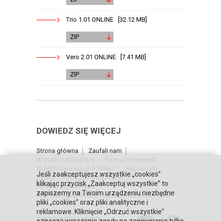
Trio 1.01 ONLINE [32.12 MB]
ZIP
Vero 2.01 ONLINE [7.41 MB]
ZIP
DOWIEDZ SIĘ WIĘCEJ
Strona główna
Zaufali nam
Warunki współpracy
Poznaj Honeywell
BLIKIEM na kasach POSNET
Regulaminy
Jeśli zaakceptujesz wszystkie „cookies”
RODO
Relacje inwestorskie
klikając przycisk „Zaakceptuj wszystkie” to
Polityka prywatności
zapiszemy na Twoim urządzeniu niezbędne
Informacja o przetwarzaniu danych osobowych
pliki „cookies” oraz pliki analityczne i
reklamowe. Kliknięcie „Odrzuć wszystkie"
POTRZEBUJESZ