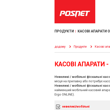
ПРОДУКТИ
КАСОВІ АПАРАТИ 
додому
Продукти
Касові ап
КАСОВІ АПАРАТИ -
Невеликі / мобільні фіскальні кас
місця на прилавку або потребує кас
Невеликі / мобільні фіскальні кас
найменший мобільний касовий апарат 
Ergo ONLINE).
невеликі/мобільні