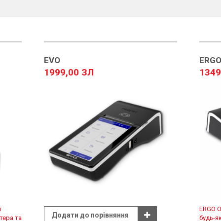
EVO
ERGO
1999,00 ЗЛ
1349
ї
ERGO О
Додати до порівняння
тера та
будь-я