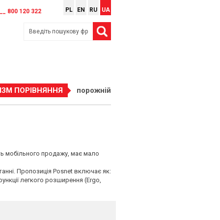
PL
EN
RU
UA
__ 800 120 322
ІЗМ ПОРІВНЯННЯ
порожній
сть мобільного продажу, має мало
станні. Пропозиція Posnet включає як:
функції легкого розширення (Ergo,