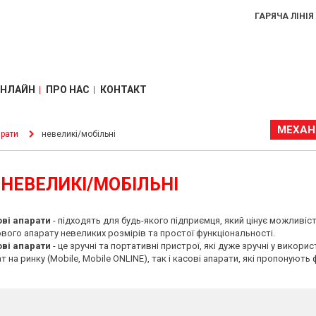
ГАРЯЧА ЛІНІЯ
ОНЛАЙН
ПРО НАС
КОНТАКТ
МЕХАН
арати
невеликі/мобільні
 НЕВЕЛИКІ/МОБІЛЬНІ
ові апарати
- підходять для будь-якого підприємця, який цінує можливі
ового апарату невеликих розмірів та простої функціональності.
ові апарати
- це зручні та портативні пристрої, які дуже зручні у викори
на ринку (Mobile, Mobile ONLINE), так і касові апарати, які пропонують 