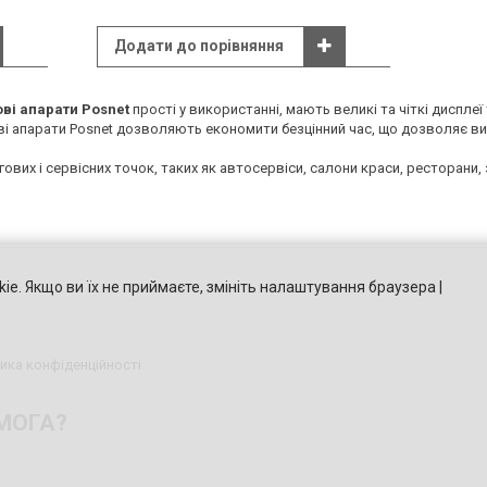
Додати до порівняння
ові апарати Posnet
прості у використанні, мають великі та чіткі дисплеї 
і апарати Posnet дозволяють економити безцінний час, що дозволяє ви
ових і сервісних точок, таких як автосервіси, салони краси, ресторани, з
ie. Якщо ви їх не приймаєте, змініть налаштування браузера |
ика конфіденційності
МОГА?