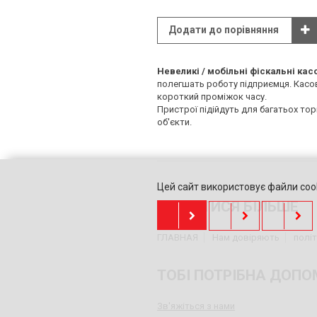
Додати до порівняння
Невеликі / мобільні фіскальні кас
полегшать роботу підприємця. Касов
короткий проміжок часу.
Пристрої підійдуть для багатьох торг
об'єкти.
Цей сайт використовує файли cook
ДІЗНАТИСЯ БІЛЬШЕ
ГЛАВНАЯ
Нам довіряють
політ
ТОБІ ПОТРІБНА ДОПО
Зв'яжіться з нами