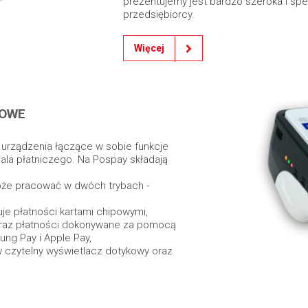
prezentujemy jest bardzo szeroka i sp
przedsiębiorcy.
Więcej
KOWE
 urządzenia łączące w sobie funkcje
inala płatniczego. Na Pospay składają
może pracować w dwóch trybach -
muje płatności kartami chipowymi,
oraz płatności dokonywane za pomocą
ung Pay i Apple Pay,
w czytelny wyświetlacz dotykowy oraz