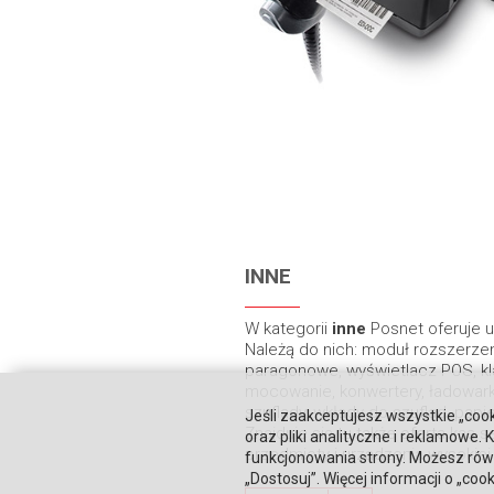
INNE
W kategorii
inne
Posnet oferuje 
Należą do nich: moduł rozszerzen
paragonowe, wyświetlacz POS, kl
mocowanie, konwertery, ładowar
szuflady, wkłady do szuflad, papi
Jeśli zaakceptujesz wszystkie „cook
Znajduje się tu także oferta ka
oraz pliki analityczne i reklamowe
przedmioty i urządzenia wysokiej 
funkcjonowania strony. Możesz równ
„Dostosuj”. Więcej informacji o „coo