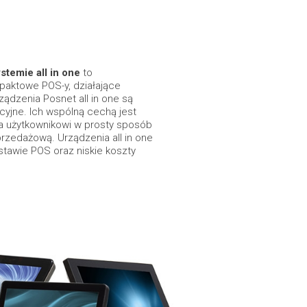
stemie all in one
to
paktowe POS-y, działające
ądzenia Posnet all in one są
yjne. Ich wspólną cechą jest
a użytkownikowi w prosty sposób
rzedażową. Urządzenia all in one
stawie POS oraz niskie koszty