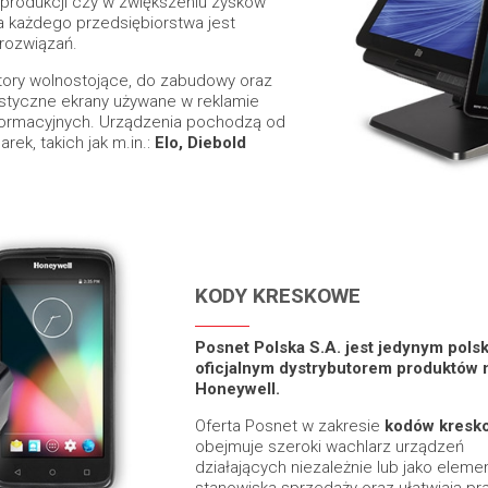
 produkcji czy w zwiększeniu zysków
a każdego przedsiębiorstwa jest
rozwiązań.
itory wolnostojące, do zabudowy oraz
istyczne ekrany używane w reklamie
nformacyjnych. Urządzenia pochodzą od
k, takich jak m.in.:
Elo, Diebold
KODY KRESKOWE
Posnet Polska S.A. jest jedynym pols
oficjalnym dystrybutorem produktów 
Honeywell.
Oferta Posnet w zakresie
kodów kresk
obejmuje szeroki wachlarz urządzeń
działających niezależnie lub jako eleme
stanowiska sprzedaży oraz ułatwiają pr