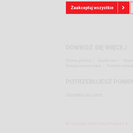
Więcej
Zaakceptuj wszystkie
DOWIEDZ SIĘ WIĘCEJ
Strona główna
Zaufali nam
Waru
Relacje inwestorskie
Polityka prywa
POTRZEBUJESZ POMO
Skontaktuj się z nami
© Copyright 2026 Posnet Polska S.A.