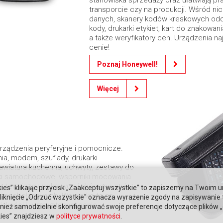
transporcie czy na produkcji. Wśród ni
danych, skanery kodów kreskowych od
kody, drukarki etykiet, kart do znakowan
a także weryfikatory cen. Urządzenia na
cenie!
Poznaj Honeywell!
Więcej
urządzenia peryferyjne i pomocnicze.
ia, modem, szuflady, drukarki
awiatura kuchenna, uchwyty, zestawy do
ki samochodowe, wsporniki mocowania
er termiczny, pokrowce i skórzane etui.
ies” klikając przycisk „Zaakceptuj wszystkie” to zapiszemy na Twoim u
s samoobsługowych. Wszystko to są
. Kliknięcie „Odrzuć wszystkie" oznacza wyrażenie zgody na zapisywanie
jakości i w przystępnej cenie.
ież samodzielnie skonfigurować swoje preferencje dotyczące plików „co
kies” znajdziesz w
polityce prywatności
.