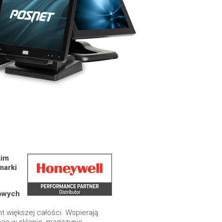
kim
marki
owych
nt większej całości. Wspierają
acę w sklepie, magazynie,