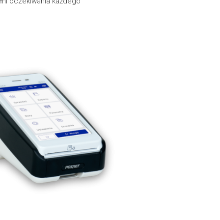
ełni oczekiwania każdego