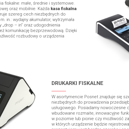
a fiskalne: małe, średnie i systemowe.
owej oraz mobilnie. Każda
kasa fiskalna
uje szereg cech niezbędnych do
. in.: wydajny akumulator, wytrzymała
 „drop – in” oraz udogodnienia
też komunikację bezprzewodową. Dzięki
ożliwość rozbudowy o urządzenia
DRUKARKI FISKALNE
W asortymencie Posnet znajduje się s
niezbędnych do prowadzenia przedsięb
usługowego. Posiadamy nowoczesne druk
wbudowane rozmaite, innowacyjne funkcj
w poziomie lub pionie czy możliwość z
w których urządzenie będzie rejestrował