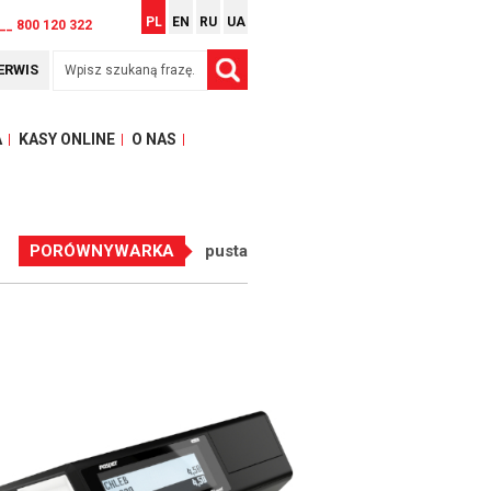
PL
EN
RU
UA
__ 800 120 322
ERWIS
A
KASY ONLINE
O NAS
PORÓWNYWARKA
pusta