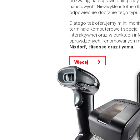
pozwalają na usprawnienie pracy
handlowych. Niezwykle istotne dl
odpowiednie dobranie tego typu 
Dlatego też oferujemy m.in. mon
terminale komputerowe i specjal
interaktywnej oraz w punktach i
sprawdzonych, renomowanych mare
Nixdorf, Hisense oraz iiyama
.
Więcej