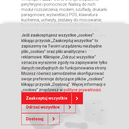
peryferyjne i pomocnicze. Należą do nich:
moduł rozszerzenia, modem, szuflady, drukarki
paragonowe, wyświetlacz POS, klawiatura
kuchenna, uchwyty, zestawy do mocowanie,
konwertery, ładowarki samochodowe,
wsporniki mocowania szuflady, wkłady do
Jeśli zaakceptujesz wszystkie „cookies”
szuflad, papier termiczny, pokrowce i skórzane
etui. Znajduje się tu także oferta kas
klikając przycisk „Zaakceptuj wszystkie” to
samoobsługowych. Wszystko to są
zapiszemy na Twoim urządzeniu niezbędne
przedmioty i urządzenia wysokiej jakości
pliki „cookies” oraz pliki analityczne i
i w przystępnej cenie.
reklamowe. Kliknięcie „Odrzuć wszystkie"
oznacza wyrażenie zgody na zapisywanie tylko
danych niezbędnych do funkcjonowania strony.
Więcej
Możesz również samodzielnie skonfigurować
swoje preferencje dotyczące plików „cookies”
klikając przycisk „Dostosuj”. Więcej informacji o
„cookies” znajdziesz w
polityce prywatności
.
Zaakceptuj wszystkie
Odrzuć wszystkie
Dostosuj