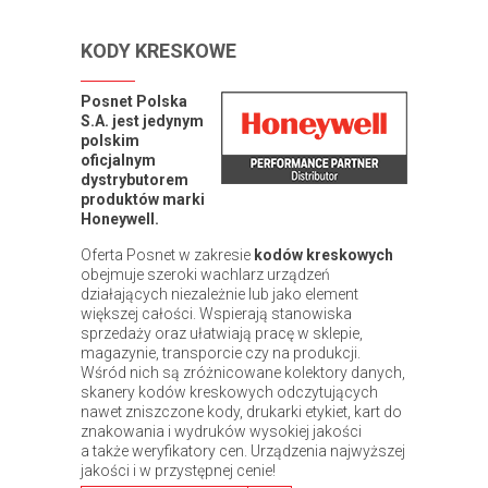
KODY KRESKOWE
Posnet Polska
S.A. jest jedynym
polskim
oficjalnym
dystrybutorem
produktów marki
Honeywell.
Oferta Posnet w zakresie
kodów kreskowych
obejmuje szeroki wachlarz urządzeń
działających niezależnie lub jako element
większej całości. Wspierają stanowiska
sprzedaży oraz ułatwiają pracę w sklepie,
magazynie, transporcie czy na produkcji.
Wśród nich są zróżnicowane kolektory danych,
skanery kodów kreskowych odczytujących
nawet zniszczone kody, drukarki etykiet, kart do
znakowania i wydruków wysokiej jakości
a także weryfikatory cen. Urządzenia najwyższej
jakości i w przystępnej cenie!