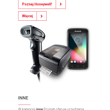
Poznaj Honeywell!
Więcej
INNE
W kategorii
inne
Posnet oferuje urządzenia