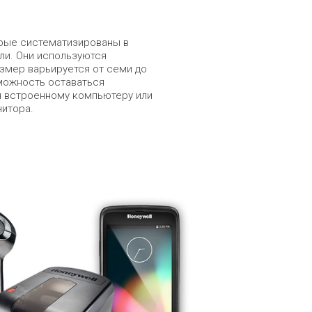
орые систематизированы в
ли. Они используются
азмер варьируется от семи до
можность оставаться
 встроенному компьютеру или
нитора.