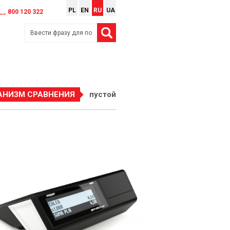
PL
EN
RU
UA
__ 800 120 322
АНИЗМ СРАВНЕНИЯ
пустой