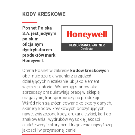
KODY KRESKOWE
Posnet Polska
S.A. jest jedynym
polskim
oficjalnym
dystrybutorem
produktów marki
Honeywell.
Oferta Posnet w zakresie
kodów kreskowych
obejmuje szeroki wachlarz urządzeń
działających niezależnie lub jako element
większej całości. Wspierają stanowiska
sprzedaży oraz ułatwiają pracę w sklepie,
magazynie, transporcie czy na produkcji.
Wśród nich są zróżnicowane kolektory danych,
skanery kodów kreskowych odczytujących
nawet zniszczone kody, drukarki etykiet, kart do
znakowania i wydruków wysokiej jakości
a także weryfikatory cen. Urządzenia najwyższej
jakości i w przystępnej cenie!