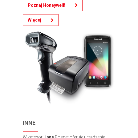
Poznaj Honeywell!
Więcej
INNE
W kategorii
inne
Posnet oferuje urządzenia