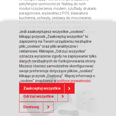
peryferyjne i pomocnicze. Należą do nich:
moduł rozszerzenia, modem, szuflady, drukarki
paragonowe, wyświetlacz POS, klawiatura
kuchenna, uchwyty, zestawy do mocowanie,
konwertery, ładowarki samochodowe,
wsporniki mocowania szuflady, wkłady do
Jeśli zaakceptujesz wszystkie „cookies”
szuflad, papier termiczny, pokrowce i skórzane
etui. Znajduje się tu także oferta kas
klikając przycisk „Zaakceptuj wszystkie” to
samoobsługowych. Wszystko to są
zapiszemy na Twoim urządzeniu niezbędne
przedmioty i urządzenia wysokiej jakości
pliki „cookies” oraz pliki analityczne i
i w przystępnej cenie.
reklamowe. Kliknięcie „Odrzuć wszystkie"
oznacza wyrażenie zgody na zapisywanie tylko
danych niezbędnych do funkcjonowania strony.
Więcej
Możesz również samodzielnie skonfigurować
swoje preferencje dotyczące plików „cookies”
klikając przycisk „Dostosuj”. Więcej informacji o
„cookies” znajdziesz w
polityce prywatności
.
Zaakceptuj wszystkie
Odrzuć wszystkie
Dostosuj