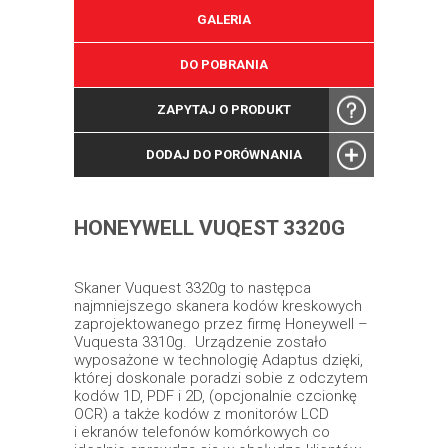
GALERIA
DO POBRANIA
ZAPYTAJ O PRODUKT
DODAJ DO PORÓWNANIA
HONEYWELL VUQEST 3320G
Skaner Vuquest 3320g to następca
najmniejszego skanera kodów kreskowych
zaprojektowanego przez firmę Honeywell –
Vuquesta 3310g. Urządzenie zostało
wyposażone w technologię Adaptus dzięki,
której doskonale poradzi sobie z odczytem
kodów 1D, PDF i 2D, (opcjonalnie czcionkę
OCR) a także kodów z monitorów LCD
i ekranów telefonów komórkowych co