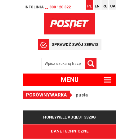
PL
EN
RU
UA
INFOLINIA
__ 800 120 322
SPRAWDŹ SWÓJ SERWIS
MENU
PORÓWNYWARKA
pusta
HONEYWELL VUQEST 3320G
DANE TECHNICZNE