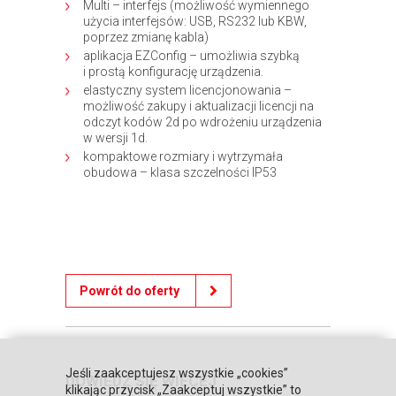
Multi – interfejs (możliwość wymiennego
użycia interfejsów: USB, RS232 lub KBW,
poprzez zmianę kabla)
aplikacja EZConfig – umożliwia szybką
i prostą konfigurację urządzenia.
elastyczny system licencjonowania –
możliwość zakupy i aktualizacji licencji na
odczyt kodów 2d po wdrożeniu urządzenia
w wersji 1d.
kompaktowe rozmiary i wytrzymała
obudowa – klasa szczelności IP53
Powrót do oferty
Jeśli zaakceptujesz wszystkie „cookies”
DOWIEDZ SIĘ WIĘCEJ
klikając przycisk „Zaakceptuj wszystkie” to