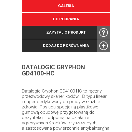
GALERIA
DO POBRANIA
ZAPYTAJ O PRODUKT
DODAJ DO PORÓWNANIA
DATALOGIC GRYPHON
GD4100-HC
Datalogic Gryphon GD4100-HC to ręczny,
przezwodowy skaner kodów 1D typu linear
imager dedykowany do pracy w służbie
zdrowia. Posiada specjalną plastikowo-
gumową obudowę przygotowaną do
dezynfekcji i odporną na działanie
agresywnych środków czyszczących,
a zastosowana powierzchnia antybakteryjna