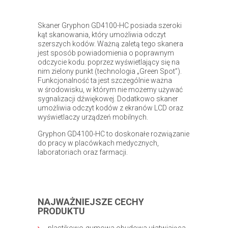
Skaner Gryphon GD4100-HC posiada szeroki
kąt skanowania, który umożliwia odczyt
szerszych kodów. Ważną zaletą tego skanera
jest sposób powiadomienia o poprawnym
odczycie kodu. poprzez wyświetlający się na
nim zielony punkt (technologia „Green Spot”).
Funkcjonalność ta jest szczególnie ważna
w środowisku, w którym nie możemy używać
sygnalizacji dźwiękowej. Dodatkowo skaner
umożliwia odczyt kodów z ekranów LCD oraz
wyświetlaczy urządzeń mobilnych.
Gryphon GD4100-HC to doskonałe rozwiązanie
do pracy w placówkach medycznych,
laboratoriach oraz farmacji.
NAJWAŻNIEJSZE CECHY
PRODUKTU
plastikowo-gumowa obudowa ułatwiająca