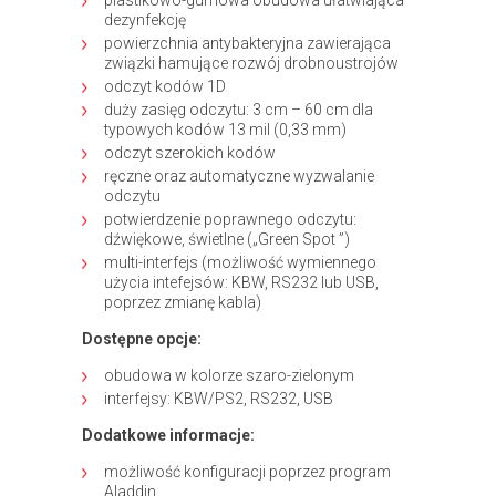
dezynfekcję
powierzchnia antybakteryjna zawierająca
związki hamujące rozwój drobnoustrojów
odczyt kodów 1D
duży zasięg odczytu: 3 cm – 60 cm dla
typowych kodów 13 mil (0,33 mm)
odczyt szerokich kodów
ręczne oraz automatyczne wyzwalanie
odczytu
potwierdzenie poprawnego odczytu:
dźwiękowe, świetlne („Green Spot ”)
multi-interfejs (możliwość wymiennego
użycia intefejsów: KBW, RS232 lub USB,
poprzez zmianę kabla)
Dostępne opcje:
obudowa w kolorze szaro-zielonym
interfejsy: KBW/PS2, RS232, USB
Dodatkowe informacje:
możliwość konfiguracji poprzez program
Aladdin