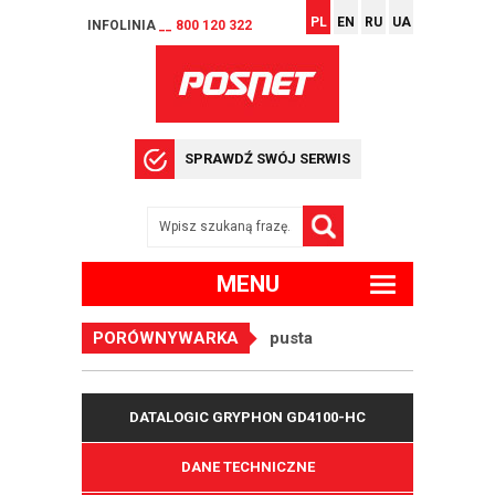
PL
EN
RU
UA
INFOLINIA
__ 800 120 322
SPRAWDŹ SWÓJ SERWIS
MENU
PORÓWNYWARKA
pusta
DATALOGIC GRYPHON GD4100-HC
DANE TECHNICZNE