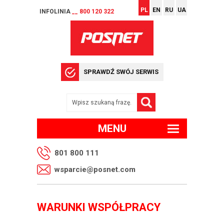
PL
EN
RU
UA
INFOLINIA
__ 800 120 322
SPRAWDŹ SWÓJ SERWIS
MENU
801 800 111
wsparcie@posnet.com
WARUNKI WSPÓŁPRACY