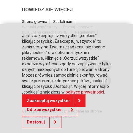
DOWIEDZ SIĘ WIĘCEJ
Strona główna
Zaufali nam
Warunki współpracy
Poznaj Honeywell
BLIKIEM na kasach POSNET
Regulaminy
Jeśli zaakceptujesz wszystkie „cookies”
RODO
Relacje inwestorskie
klikając przycisk „Zaakceptuj wszystkie” to
Polityka prywatności
zapiszemy na Twoim urządzeniu niezbędne
Informacja o przetwarzaniu danych osobowych
pliki „cookies” oraz pliki analityczne i
reklamowe. Kliknięcie „Odrzuć wszystkie"
POTRZEBUJESZ
oznacza wyrażenie zgody na zapisywanie tylko
POMOCY?
danych niezbędnych do funkcjonowania strony.
Możesz również samodzielnie skonfigurować
swoje preferencje dotyczące plików „cookies”
Skontaktuj się z nami
klikając przycisk „Dostosuj”. Więcej informacji o
„cookies” znajdziesz w
polityce prywatności
.
Zaakceptuj wszystkie
© Copyright 2026 Posnet Polska S.A.
Odrzuć wszystkie
Ceny i parametry techniczne podane na stronie
internetowej mogą ulec zmianie
Dostosuj